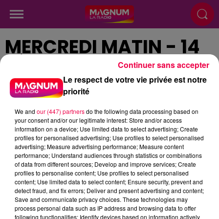
MERCREDI MATIN - 14
FÉVRIER
Continuer sans accepter
Le respect de votre vie privée est notre
priorité
Publié : 14 février 2024 à 7h47
We and
our (447) partners
do the following data processing based on
your consent and/or our legitimate interest: Store and/or access
information on a device; Use limited data to select advertising; Create
podcasts/2024/02/6h-1.mp3
profiles for personalised advertising; Use profiles to select personalised
advertising; Measure advertising performance; Measure content
performance; Understand audiences through statistics or combinations
of data from different sources; Develop and improve services; Create
profiles to personalise content; Use profiles to select personalised
content; Use limited data to select content; Ensure security, prevent and
detect fraud, and fix errors; Deliver and present advertising and content;
Save and communicate privacy choices. These technologies may
process personal data such as IP address and browsing data to offer
following functionalities: Identify devices based on information actively