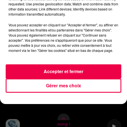
requested; Use precise geolocation data; Match and combine data from
ACCUEIL
INFOS
EMISSIONS
other data sources; Link different devices; Identify devices based on
information transmitted automatically.
AGENDA
JEUX
PODCASTS
Vous pouvez accepter en cliquant sur "Accepter et fermer", ou affiner en
sélectionnant les finalités et/ou partenaires dans "Gérer mes choix".
CINÉMA
DIRECT VIDÉO
MAGNUM 80
Vous pouvez également refuser en cliquant sur "Continuer sans
accepter". Vos préférences ne s'appliqueront que pour ce site. Vous
pouvez mettre à jour vos choix, ou retirer votre consentement à tout
NOUS CONTACTER
moment via le lien "Gérer les cookies" situé en bas de chaque page.
Accepter et fermer
Mentions Légales
Politique de Confidentialité
Gérer mes choix
Archives
2026
2025
2024
2023
2022
Jump !