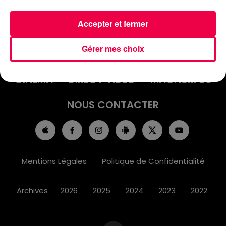
Accepter et fermer
ACCUEIL
INFOS
EMISSIONS
Gérer mes choix
AGENDA
JEUX
PODCASTS
CINÉMA
DIRECT VIDÉO
MAGNUM 80
NOUS CONTACTER
Mentions Légales
Politique de Confidentialité
Archives
2026
2025
2024
2023
2022