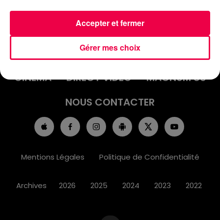
Accepter et fermer
ACCUEIL
INFOS
EMISSIONS
Gérer mes choix
AGENDA
JEUX
PODCASTS
CINÉMA
DIRECT VIDÉO
MAGNUM 80
NOUS CONTACTER
Mentions Légales
Politique de Confidentialité
Archives
2026
2025
2024
2023
2022