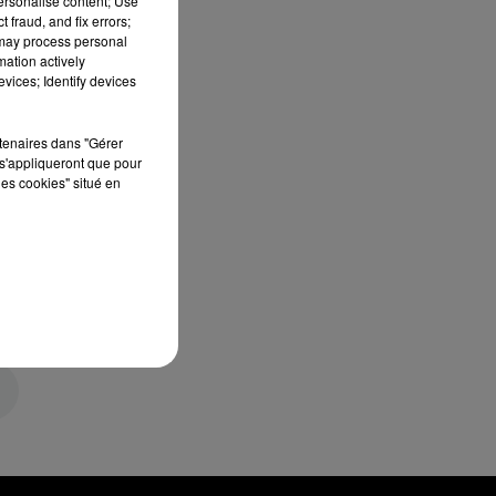
personalise content; Use
 fraud, and fix errors;
 may process personal
mation actively
vices; Identify devices
rtenaires dans "Gérer
s'appliqueront que pour
les cookies" situé en