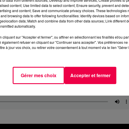
ns of data from different sources; Develop and improve services; Create profiles to 
alised content; Use limited data to select content; Ensure security, prevent and detect
ertising and content; Save and communicate privacy choices. These technologies
and browsing data to offer following functionalities: Identify devices based on infor
eolocation data; Match and combine data from other data sources; Link different de
nsmitted automatically.
cliquant sur "Accepter et fermer", ou affiner en sélectionnant les finalités et/ou pa
 également refuser en cliquant sur "Continuer sans accepter". Vos préférences ne 
tre à jour vos choix, ou retirer votre consentement à tout moment via le lien "Gérer 
Gérer mes choix
Accepter et fermer