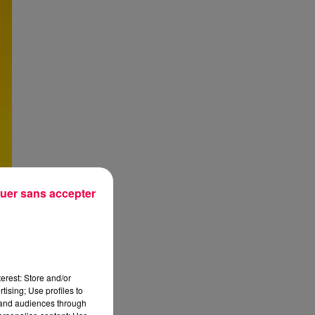
uer sans accepter
erest: Store and/or
tising; Use profiles to
tand audiences through