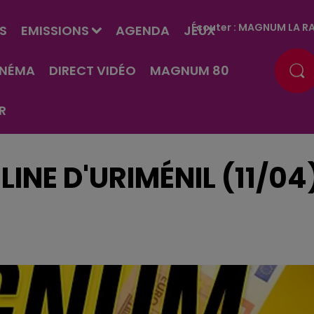
Écouter :
MAGNUM LA RA
S
EMISSIONS
AGENDA
JEUX
INÉMA
DIRECT VIDÉO
MAGNUM 80
R
INE D'URIMÉNIL (11/04