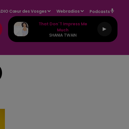
DIO Cœur des Vosges
Webradios
Podcasts
That Don´t Impress Me
Much
SHANIA TWAIN
)