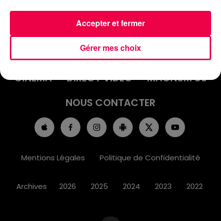
Accepter et fermer
ACCUEIL
INFOS
EMISSIONS
Gérer mes choix
AGENDA
JEUX
PODCASTS
CINÉMA
DIRECT VIDÉO
MAGNUM 80
NOUS CONTACTER
Mentions Légales
Politique de Confidentialité
Archives
2026
2025
2024
2023
2022