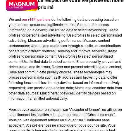
Le respect de votre vie privée est notre
priorité
We and
our (447) partners
do the following data processing based on
your consent and/or our legitimate interest: Store and/or access
information on a device; Use limited data to select advertising; Create
profiles for personalised advertising; Use profiles to select personalised
advertising; Measure advertising performance; Measure content
performance; Understand audiences through statistics or combinations
of data from different sources; Develop and improve services; Create
profiles to personalise content; Use profiles to select personalised
content; Use limited data to select content; Ensure security, prevent and
detect fraud, and fix errors; Deliver and present advertising and content;
Save and communicate privacy choices. These technologies may
process personal data such as IP address and browsing data to offer
following functionalities: Identify devices based on information actively
requested; Use precise geolocation data; Match and combine data from
other data sources; Link different devices; Identify devices based on
information transmitted automatically.
podcasts/2023/04/Le-Grand-Test-28.04-–-Les-
hippopotames-etaient-adores-par-Pablo-
Vous pouvez accepter en cliquant sur "Accepter et fermer", ou affiner en
Escobar.mp3
sélectionnant les finalités et/ou partenaires dans "Gérer mes choix".
Vous pouvez également refuser en cliquant sur "Continuer sans
accepter". Vos préférences ne s'appliqueront que pour ce site. Vous
pouvez mettre à jour vos choix, ou retirer votre consentement à tout