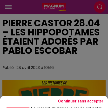
PIERRE CASTOR 28.04
– LES HIPPOPOTAMES
ÉTAIENT ADORÉS PAR
PABLO ESCOBAR
Publié : 28 avril 2023 à 10h16
Continuer sans accepter