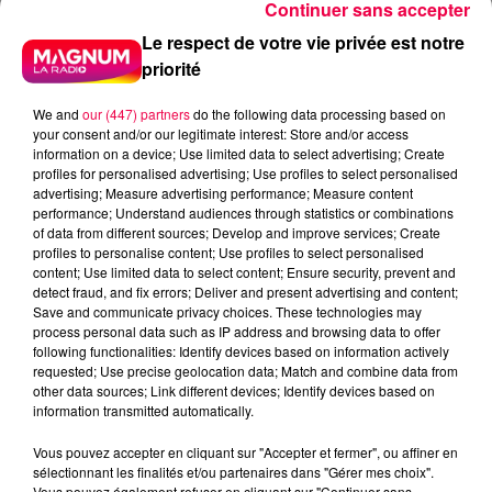
Continuer sans accepter
Le respect de votre vie privée est notre
priorité
We and
our (447) partners
do the following data processing based on
your consent and/or our legitimate interest: Store and/or access
information on a device; Use limited data to select advertising; Create
profiles for personalised advertising; Use profiles to select personalised
advertising; Measure advertising performance; Measure content
performance; Understand audiences through statistics or combinations
of data from different sources; Develop and improve services; Create
profiles to personalise content; Use profiles to select personalised
content; Use limited data to select content; Ensure security, prevent and
detect fraud, and fix errors; Deliver and present advertising and content;
Save and communicate privacy choices. These technologies may
process personal data such as IP address and browsing data to offer
following functionalities: Identify devices based on information actively
requested; Use precise geolocation data; Match and combine data from
other data sources; Link different devices; Identify devices based on
information transmitted automatically.
Vous pouvez accepter en cliquant sur "Accepter et fermer", ou affiner en
podcasts/2024/03/PIERRE-CASTOR-04.03-–-
sélectionnant les finalités et/ou partenaires dans "Gérer mes choix".
POURQUOI-LES-VACHES-AIMENT-QUON-LEUR-
Vous pouvez également refuser en cliquant sur "Continuer sans