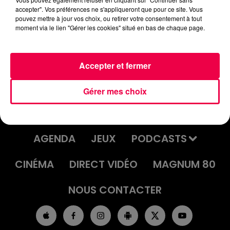
accepter". Vos préférences ne s'appliqueront que pour ce site. Vous
SOUFFLE-DANS-LES-FESSES-
pouvez mettre à jour vos choix, ou retirer votre consentement à tout
moment via le lien "Gérer les cookies" situé en bas de chaque page.
Accepter et fermer
Gérer mes choix
ACCUEIL
INFOS
EMISSIONS
AGENDA
JEUX
PODCASTS
CINÉMA
DIRECT VIDÉO
MAGNUM 80
NOUS CONTACTER