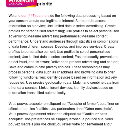
priorité
We and
our (447) partners
do the following data processing based on
your consent and/or our legitimate interest: Store and/or access
information on a device; Use limited data to select advertising; Create
profiles for personalised advertising; Use profiles to select personalised
advertising; Measure advertising performance; Measure content
performance; Understand audiences through statistics or combinations
of data from different sources; Develop and improve services; Create
profiles to personalise content; Use profiles to select personalised
content; Use limited data to select content; Ensure security, prevent and
detect fraud, and fix errors; Deliver and present advertising and content;
Save and communicate privacy choices. These technologies may
process personal data such as IP address and browsing data to offer
following functionalities: Identify devices based on information actively
requested; Use precise geolocation data; Match and combine data from
other data sources; Link different devices; Identify devices based on
information transmitted automatically.
podcasts/2024/11/Pierre-CASTOR-05.11.2024-–-Dou-
Vous pouvez accepter en cliquant sur "Accepter et fermer", ou affiner en
vient-lexpression-faire-un-boeuf.mp3
sélectionnant les finalités et/ou partenaires dans "Gérer mes choix".
Vous pouvez également refuser en cliquant sur "Continuer sans
accepter". Vos préférences ne s'appliqueront que pour ce site. Vous
pouvez mettre à jour vos choix, ou retirer votre consentement à tout