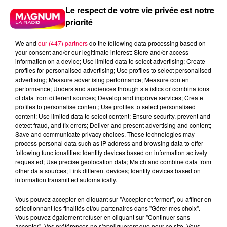
Le respect de votre vie privée est notre
priorité
We and
our (447) partners
do the following data processing based on
your consent and/or our legitimate interest: Store and/or access
information on a device; Use limited data to select advertising; Create
profiles for personalised advertising; Use profiles to select personalised
advertising; Measure advertising performance; Measure content
performance; Understand audiences through statistics or combinations
of data from different sources; Develop and improve services; Create
profiles to personalise content; Use profiles to select personalised
content; Use limited data to select content; Ensure security, prevent and
detect fraud, and fix errors; Deliver and present advertising and content;
Save and communicate privacy choices. These technologies may
process personal data such as IP address and browsing data to offer
following functionalities: Identify devices based on information actively
requested; Use precise geolocation data; Match and combine data from
other data sources; Link different devices; Identify devices based on
information transmitted automatically.
podcasts/2023/12/PIERRE-CASTOR-05.12-–-METEO-
Vous pouvez accepter en cliquant sur "Accepter et fermer", ou affiner en
POURQUOI-LES-FEMMES-AURAIENT-PLUS-FROID-
sélectionnant les finalités et/ou partenaires dans "Gérer mes choix".
QUE-LES-HOMMES.
Vous pouvez également refuser en cliquant sur "Continuer sans
accepter". Vos préférences ne s'appliqueront que pour ce site. Vous