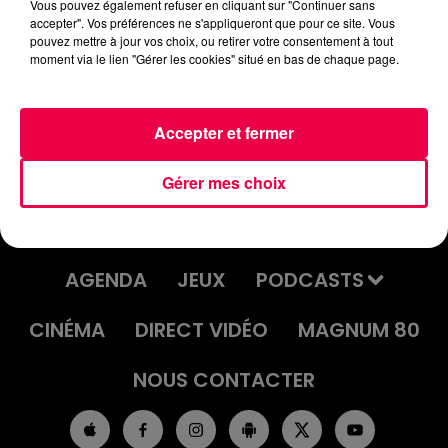
habitude-de-Mme-Beckham-qui-aurait-pu-lui-
Vous pouvez également refuser en cliquant sur "Continuer sans
accepter". Vos préférences ne s'appliqueront que pour ce site. Vous
couter-la-vie.mp3
pouvez mettre à jour vos choix, ou retirer votre consentement à tout
moment via le lien "Gérer les cookies" situé en bas de chaque page.
Accepter et fermer
Gérer mes choix
ACCUEIL
INFOS
EMISSIONS
AGENDA
JEUX
PODCASTS
CINÉMA
DIRECT VIDÉO
MAGNUM 80
NOUS CONTACTER