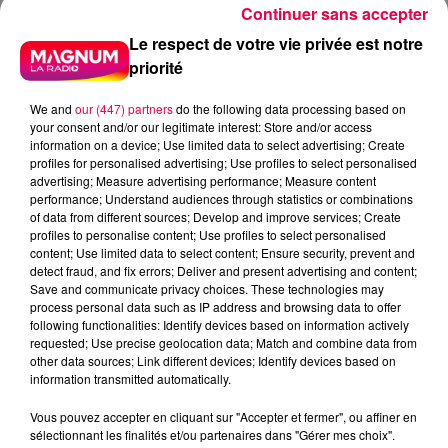
Continuer sans accepter
Le respect de votre vie privée est notre
priorité
We and
our (447) partners
do the following data processing based on
your consent and/or our legitimate interest: Store and/or access
information on a device; Use limited data to select advertising; Create
profiles for personalised advertising; Use profiles to select personalised
advertising; Measure advertising performance; Measure content
performance; Understand audiences through statistics or combinations
of data from different sources; Develop and improve services; Create
profiles to personalise content; Use profiles to select personalised
content; Use limited data to select content; Ensure security, prevent and
detect fraud, and fix errors; Deliver and present advertising and content;
Save and communicate privacy choices. These technologies may
process personal data such as IP address and browsing data to offer
following functionalities: Identify devices based on information actively
requested; Use precise geolocation data; Match and combine data from
Flash infos
other data sources; Link different devices; Identify devices based on
information transmitted automatically.
Crédit :
Flash infos
Vous pouvez accepter en cliquant sur "Accepter et fermer", ou affiner en
podcasts/2023/02/Pierre-CASTOR-07.02-Une-
sélectionnant les finalités et/ou partenaires dans "Gérer mes choix".