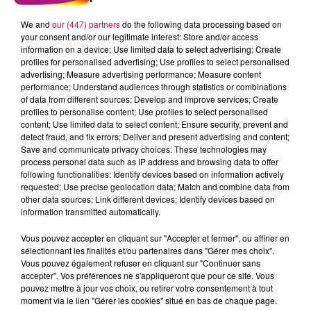
We and
our (447) partners
do the following data processing based on
your consent and/or our legitimate interest: Store and/or access
information on a device; Use limited data to select advertising; Create
profiles for personalised advertising; Use profiles to select personalised
advertising; Measure advertising performance; Measure content
performance; Understand audiences through statistics or combinations
of data from different sources; Develop and improve services; Create
profiles to personalise content; Use profiles to select personalised
content; Use limited data to select content; Ensure security, prevent and
detect fraud, and fix errors; Deliver and present advertising and content;
Save and communicate privacy choices. These technologies may
process personal data such as IP address and browsing data to offer
following functionalities: Identify devices based on information actively
requested; Use precise geolocation data; Match and combine data from
other data sources; Link different devices; Identify devices based on
podcasts/2023/04/Pierre-CASTOR-07.04-–-
information transmitted automatically.
Comment-sont-nes-les-schtroumpfs.mp3
Vous pouvez accepter en cliquant sur "Accepter et fermer", ou affiner en
sélectionnant les finalités et/ou partenaires dans "Gérer mes choix".
Vous pouvez également refuser en cliquant sur "Continuer sans
accepter". Vos préférences ne s'appliqueront que pour ce site. Vous
pouvez mettre à jour vos choix, ou retirer votre consentement à tout
moment via le lien "Gérer les cookies" situé en bas de chaque page.