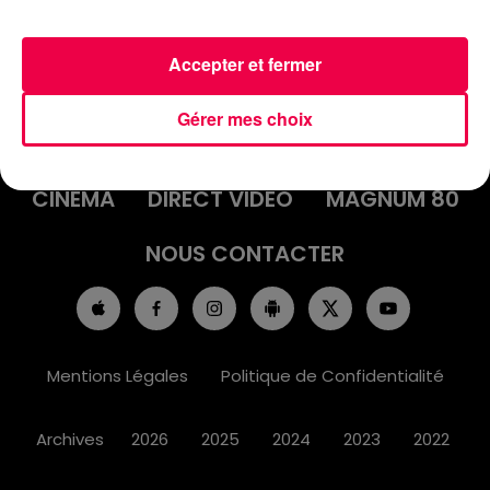
Accepter et fermer
ACCUEIL
INFOS
EMISSIONS
Gérer mes choix
AGENDA
JEUX
PODCASTS
CINÉMA
DIRECT VIDÉO
MAGNUM 80
NOUS CONTACTER
Mentions Légales
Politique de Confidentialité
Archives
2026
2025
2024
2023
2022