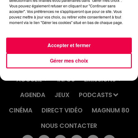
sélectionnant les finalités et/ou partenaires dans "Gérer mes choix".
podcasts/2024/05/PIERRE-CASTOR-07.05-–-
Vous pouvez également refuser en cliquant sur "Continuer sans
POURQUOI-LES-COUREURS-DU-TOUR-DITALIE-SE-
accepter". Vos préférences ne s'appliqueront que pour ce site. Vous
pouvez mettre à jour vos choix, ou retirer votre consentement à tout
SONT-ILS-BATTUS-PLUS
moment via le lien "Gérer les cookies" situé en bas de chaque page.
Accepter et fermer
Gérer mes choix
ACCUEIL
INFOS
EMISSIONS
AGENDA
JEUX
PODCASTS
CINÉMA
DIRECT VIDÉO
MAGNUM 80
NOUS CONTACTER