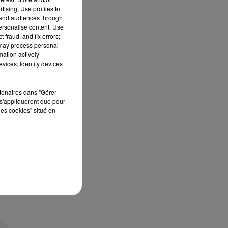
tising; Use profiles to
tand audiences through
personalise content; Use
 fraud, and fix errors;
 may process personal
mation actively
vices; Identify devices
rtenaires dans "Gérer
s'appliqueront que pour
les cookies" situé en