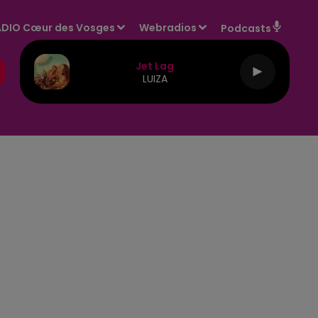
DIO Cœur des Vosges
Webradios
Podcasts
Jet Lag
LUIZA