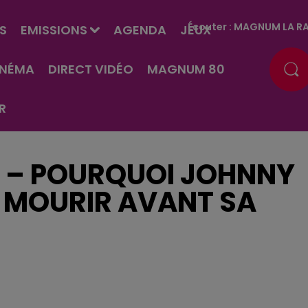
Écouter :
MAGNUM LA RA
S
EMISSIONS
AGENDA
JEUX
INÉMA
DIRECT VIDÉO
MAGNUM 80
R
2 – POURQUOI JOHNNY
U MOURIR AVANT SA