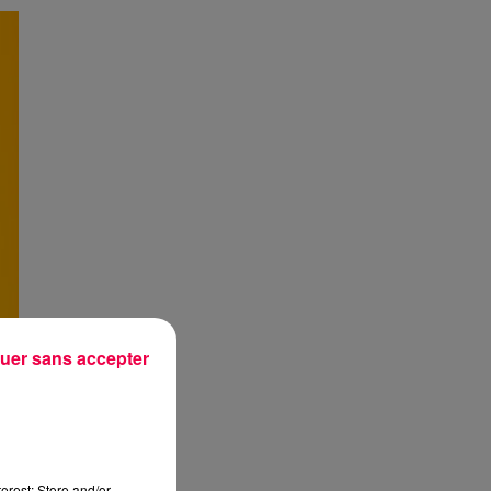
uer sans accepter
erest: Store and/or