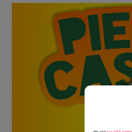
We and
our (447) partn