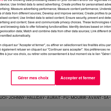
device; Use limited data to select advertising; Create profiles for personalised adver
vertising; Measure advertising performance; Measure content performance; Unders
ns of data from different sources; Develop and improve services; Create profiles to 
alised content; Use limited data to select content; Ensure security, prevent and detect
ertising and content; Save and communicate privacy choices. These technologies
and browsing data to offer following functionalities: Identify devices based on infor
eolocation data; Match and combine data from other data sources; Link different de
nsmitted automatically.
cliquant sur "Accepter et fermer", ou affiner en sélectionnant les finalités et/ou pa
 également refuser en cliquant sur "Continuer sans accepter". Vos préférences ne 
tre à jour vos choix, ou retirer votre consentement à tout moment via le lien "Gérer 
Gérer mes choix
Accepter et fermer
RQUOI-JOHNNY-HALLIDAY-AURAIT-PU-MOURIR-AVANT-SA-