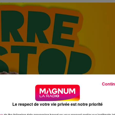
Contin
Le respect de votre vie privée est notre priorité
ers
do the following data processing based on your consent and/or our legitimate int