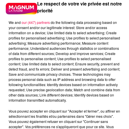
Le respect de votre vie privée est notre
priorité
We and
our (447) partners
do the following data processing based on
your consent and/or our legitimate interest: Store and/or access
information on a device; Use limited data to select advertising; Create
profiles for personalised advertising; Use profiles to select personalised
advertising; Measure advertising performance; Measure content
performance; Understand audiences through statistics or combinations
of data from different sources; Develop and improve services; Create
profiles to personalise content; Use profiles to select personalised
content; Use limited data to select content; Ensure security, prevent and
detect fraud, and fix errors; Deliver and present advertising and content;
Save and communicate privacy choices. These technologies may
process personal data such as IP address and browsing data to offer
following functionalities: Identify devices based on information actively
requested; Use precise geolocation data; Match and combine data from
Flash infos
other data sources; Link different devices; Identify devices based on
Crédit :
Flash infos
information transmitted automatically.
Vous pouvez accepter en cliquant sur "Accepter et fermer", ou affiner en
podcasts/2022/12/Pierre-CASTOR-07.12-Pourquoi-
sélectionnant les finalités et/ou partenaires dans "Gérer mes choix".
Pikachu-porte-de-drole-de-nom-.mp3
Vous pouvez également refuser en cliquant sur "Continuer sans
accepter". Vos préférences ne s'appliqueront que pour ce site. Vous