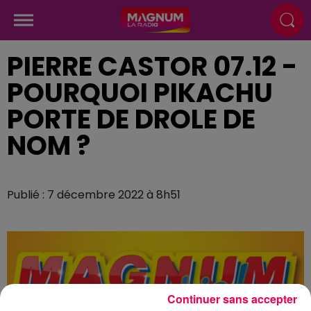
PIERRE CASTOR 07.12 -
POURQUOI PIKACHU
PORTE DE DROLE DE
NOM ?
Publié : 7 décembre 2022 à 8h51
Continuer sans accepter