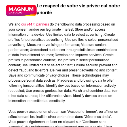
Le respect de votre vie privée est notre
priorité
We and
our (447) partners
do the following data processing based on
your consent and/or our legitimate interest: Store and/or access
information on a device; Use limited data to select advertising; Create
profiles for personalised advertising; Use profiles to select personalised
advertising; Measure advertising performance; Measure content
performance; Understand audiences through statistics or combinations
of data from different sources; Develop and improve services; Create
profiles to personalise content; Use profiles to select personalised
content; Use limited data to select content; Ensure security, prevent and
detect fraud, and fix errors; Deliver and present advertising and content;
Save and communicate privacy choices. These technologies may
process personal data such as IP address and browsing data to offer
following functionalities: Identify devices based on information actively
requested; Use precise geolocation data; Match and combine data from
other data sources; Link different devices; Identify devices based on
information transmitted automatically.
podcasts/2024/04/PIERRE-CASTOR-08.04-–-
Vous pouvez accepter en cliquant sur "Accepter et fermer", ou affiner en
POURQUOI-LE-FRANCAIS-LE-PLUS-CONNU-AU-
sélectionnant les finalités et/ou partenaires dans "Gérer mes choix".
BRESIL-NE-LEST-PAS-EN-F
Vous pouvez également refuser en cliquant sur "Continuer sans
accepter". Vos préférences ne s'appliqueront que pour ce site. Vous