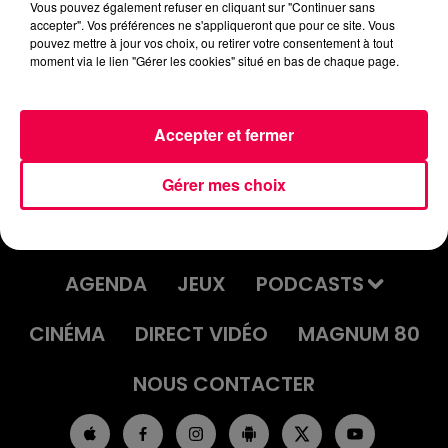
Vous pouvez également refuser en cliquant sur "Continuer sans
podcasts/2024/09/PIERRE-CASTOR-09.09-–-NE-PAS-
accepter". Vos préférences ne s'appliqueront que pour ce site. Vous
ETRE-SORTI-DE-LAUBERGE.mp3
pouvez mettre à jour vos choix, ou retirer votre consentement à tout
moment via le lien "Gérer les cookies" situé en bas de chaque page.
Accepter et fermer
Gérer mes choix
ACCUEIL
INFOS
EMISSIONS
AGENDA
JEUX
PODCASTS
CINÉMA
DIRECT VIDÉO
MAGNUM 80
NOUS CONTACTER