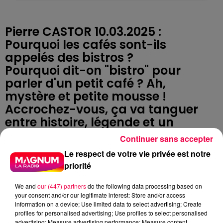
Pierre CASTOR 10.03.2025 :
Pourquoi les cafés sont-ils
appelés des bistros ?
Pourquoi dit-on "bistro" pour
parler d'un petit café ? Ah,
mystère et petite mousse !
Accrochez-vous, ça va tanguer
entre histoire, légende et un
soupçon d'ivresse…
Continuer sans accepter
D'abord, un bistro, c’est un café
Le respect de votre vie privée est notre
sans chichi, où on vient boire un
priorité
coup vite fait bien fait. Mais
pourquoi "bistro" ? La légende la
We and
our (447) partners
do the following data processing based on
your consent and/or our legitimate interest: Store and/or access
plus connue nous vient de 1814,
information on a device; Use limited data to select advertising; Create
quand les Russes occupaient
profiles for personalised advertising; Use profiles to select personalised
advertising; Measure advertising performance; Measure content