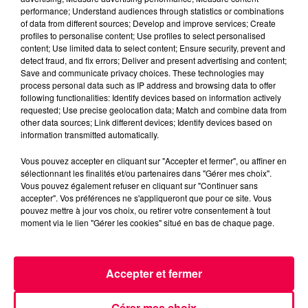
Paris. Non, pas les oligarques en
performance; Understand audiences through statistics or combinations
yacht, mais les cosaques à cheval
of data from different sources; Develop and improve services; Create
! Ces derniers, bien portés sur la
profiles to personalise content; Use profiles to select personalised
content; Use limited data to select content; Ensure security, prevent and
bouteille, voulaient être servis en
detect fraud, and fix errors; Deliver and present advertising and content;
vitesse pour éviter de se faire
Save and communicate privacy choices. These technologies may
process personal data such as IP address and browsing data to offer
griller par leurs supérieurs. Alors ils
following functionalities: Identify devices based on information actively
criaient "bistra !" – qui veut dire
requested; Use precise geolocation data; Match and combine data from
other data sources; Link different devices; Identify devices based on
"vite" en russe. Et hop, les cafetiers
information transmitted automatically.
auraient repris le mot, transformé
en "bistro". D’ailleurs, une plaque
Vous pouvez accepter en cliquant sur "Accepter et fermer", ou affiner en
sélectionnant les finalités et/ou partenaires dans "Gérer mes choix".
sur la devanture d’un resto à
Vous pouvez également refuser en cliquant sur "Continuer sans
Montmartre raconte cette belle
accepter". Vos préférences ne s'appliqueront que pour ce site. Vous
pouvez mettre à jour vos choix, ou retirer votre consentement à tout
histoire… qui a tout l’air d’un
moment via le lien "Gérer les cookies" situé en bas de chaque page.
attrap’ touristes !
Car en réalité, le mot "bistro"
n’apparaît dans un livre qu’en
Accepter et fermer
1884… Soit 70 ans plus tard ! Un
peu louche, non ?
Gérer mes choix