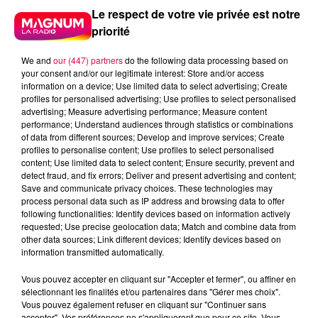
Le respect de votre vie privée est notre
priorité
We and
our (447) partners
do the following data processing based on
your consent and/or our legitimate interest: Store and/or access
information on a device; Use limited data to select advertising; Create
profiles for personalised advertising; Use profiles to select personalised
advertising; Measure advertising performance; Measure content
performance; Understand audiences through statistics or combinations
of data from different sources; Develop and improve services; Create
profiles to personalise content; Use profiles to select personalised
content; Use limited data to select content; Ensure security, prevent and
detect fraud, and fix errors; Deliver and present advertising and content;
Save and communicate privacy choices. These technologies may
process personal data such as IP address and browsing data to offer
following functionalities: Identify devices based on information actively
requested; Use precise geolocation data; Match and combine data from
other data sources; Link different devices; Identify devices based on
information transmitted automatically.
podcasts/2023/04/Pierre-CASTOR-11.04-–-Pourquoi-
Vous pouvez accepter en cliquant sur "Accepter et fermer", ou affiner en
peut-on-dire-que-nous-avons-de-lor-entre-les-
sélectionnant les finalités et/ou partenaires dans "Gérer mes choix".
jambes.
Vous pouvez également refuser en cliquant sur "Continuer sans
accepter". Vos préférences ne s'appliqueront que pour ce site. Vous