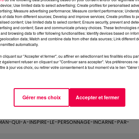
device; Use limited data to select advertising; Create profiles for personalised adver
vertising; Measure advertising performance; Measure content performance; Unders
ns of data from different sources; Develop and improve services; Create profiles to 
alised content; Use limited data to select content; Ensure security, prevent and detect
ertising and content; Save and communicate privacy choices. These technologies
and browsing data to offer following functionalities: Identify devices based on infor
eolocation data; Match and combine data from other data sources; Link different de
nsmitted automatically.
cliquant sur "Accepter et fermer", ou affiner en sélectionnant les finalités et/ou pa
 également refuser en cliquant sur "Continuer sans accepter". Vos préférences ne 
tre à jour vos choix, ou retirer votre consentement à tout moment via le lien "Gérer 
Gérer mes choix
Accepter et fermer
-MAN-QUI-A-INSPIRE-LE-PERSONNAGE-INCARNE-PAR-