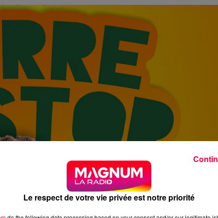
Contin
Le respect de votre vie privée est notre priorité
ers
do the following data processing based on your consent and/or our legitimate int