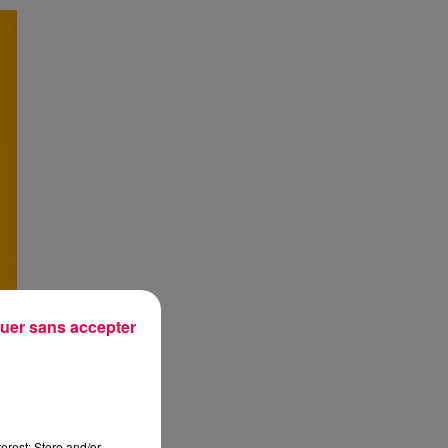
uer sans accepter
erest: Store and/or