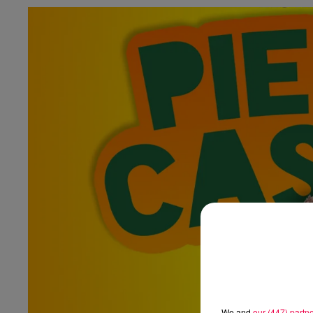
We and
our (447) partn