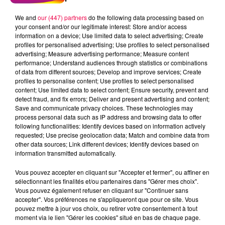
We and
our (447) partners
do the following data processing based on
your consent and/or our legitimate interest: Store and/or access
information on a device; Use limited data to select advertising; Create
profiles for personalised advertising; Use profiles to select personalised
advertising; Measure advertising performance; Measure content
performance; Understand audiences through statistics or combinations
of data from different sources; Develop and improve services; Create
profiles to personalise content; Use profiles to select personalised
content; Use limited data to select content; Ensure security, prevent and
detect fraud, and fix errors; Deliver and present advertising and content;
Save and communicate privacy choices. These technologies may
process personal data such as IP address and browsing data to offer
following functionalities: Identify devices based on information actively
requested; Use precise geolocation data; Match and combine data from
other data sources; Link different devices; Identify devices based on
podcasts/2024/06/PIERRE-CASTOR-11.06-–-
information transmitted automatically.
POURQUOI-DIT-ON-POURQUOI.mp3
Vous pouvez accepter en cliquant sur "Accepter et fermer", ou affiner en
sélectionnant les finalités et/ou partenaires dans "Gérer mes choix".
Vous pouvez également refuser en cliquant sur "Continuer sans
accepter". Vos préférences ne s'appliqueront que pour ce site. Vous
pouvez mettre à jour vos choix, ou retirer votre consentement à tout
moment via le lien "Gérer les cookies" situé en bas de chaque page.