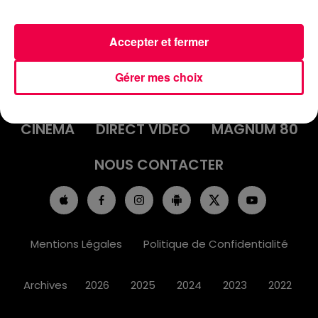
Accepter et fermer
ACCUEIL
INFOS
EMISSIONS
Gérer mes choix
AGENDA
JEUX
PODCASTS
CINÉMA
DIRECT VIDÉO
MAGNUM 80
NOUS CONTACTER
Mentions Légales
Politique de Confidentialité
Archives
2026
2025
2024
2023
2022