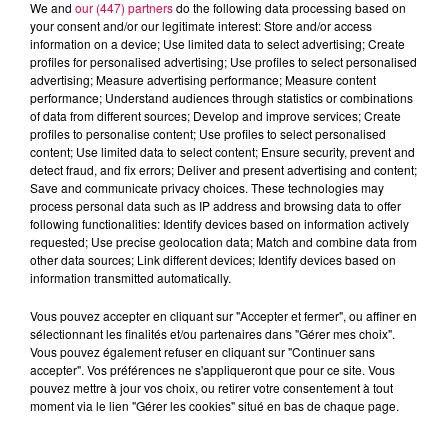
Malcolm McLean. À la base, ce
We and
our (447) partners
do the following data processing based on
your consent and/or our legitimate interest: Store and/or access
gars gère une station-service,
information on a device; Use limited data to select advertising; Create
mais comme tout bon
profiles for personalised advertising; Use profiles to select personalised
advertising; Measure advertising performance; Measure content
entrepreneur, il a une obsession :
performance; Understand audiences through statistics or combinations
réduire les coûts. Plutôt que de
of data from different sources; Develop and improve services; Create
profiles to personalise content; Use profiles to select personalised
payer un transporteur, il décide de
content; Use limited data to select content; Ensure security, prevent and
se faire livrer son essence lui-
detect fraud, and fix errors; Deliver and present advertising and content;
Save and communicate privacy choices. These technologies may
même. Et là, bingo : il se rend
process personal data such as IP address and browsing data to offer
compte qu’il y a un vrai problème
following functionalities: Identify devices based on information actively
avec le transport de
requested; Use precise geolocation data; Match and combine data from
other data sources; Link different devices; Identify devices based on
marchandises.
information transmitted automatically.
À l’époque, décharger un bateau,
Vous pouvez accepter en cliquant sur "Accepter et fermer", ou affiner en
c’est un cauchemar. Il faut une
sélectionnant les finalités et/ou partenaires dans "Gérer mes choix".
centaine d’hommes et cinq jours
Vous pouvez également refuser en cliquant sur "Continuer sans
accepter". Vos préférences ne s'appliqueront que pour ce site. Vous
pour vider un cargo ! McLean, lui,
pouvez mettre à jour vos choix, ou retirer votre consentement à tout
a une idée simple et géniale :
moment via le lien "Gérer les cookies" situé en bas de chaque page.
mettre les marchandises dans des