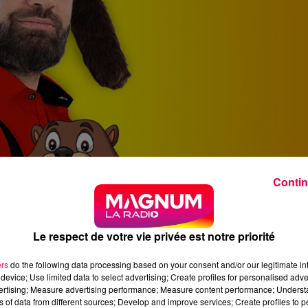
Contin
Le respect de votre vie privée est notre priorité
ers
do the following data processing based on your consent and/or our legitimate int
dredi-13-chance-ou-malchance.mp3
device; Use limited data to select advertising; Create profiles for personalised adver
vertising; Measure advertising performance; Measure content performance; Unders
ns of data from different sources; Develop and improve services; Create profiles to 