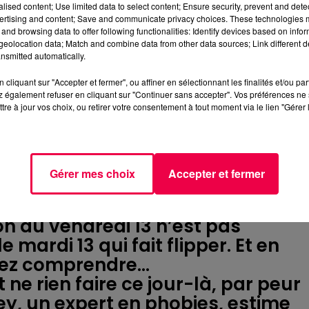
alised content; Use limited data to select content; Ensure security, prevent and detect
ertising and content; Save and communicate privacy choices. These technologies
and browsing data to offer following functionalities: Identify devices based on infor
eolocation data; Match and combine data from other data sources; Link different de
 et avouez-le, vous êtes soit en
nsmitted automatically.
des tickets de loterie, soit
cliquant sur "Accepter et fermer", ou affiner en sélectionnant les finalités et/ou pa
ant que la journée passe. Mais
 également refuser en cliquant sur "Continuer sans accepter". Vos préférences ne 
? D'où vient cette superstition ?
tre à jour vos choix, ou retirer votre consentement à tout moment via le lien "Gérer 
que tout !
ire. L'association du vendredi et d
s religieuses. Vendredi, c’est le
Gérer mes choix
Accepter et fermer
 Ajoutez à cela la Cène, ce dernier
trahi Jésus.
ion du vendredi 13 n’est pas
e mardi 13 qui fait flipper. Et en
Allez comprendre…
 ne rien faire ce jour-là, par peur
y, un expert en phobies, estime