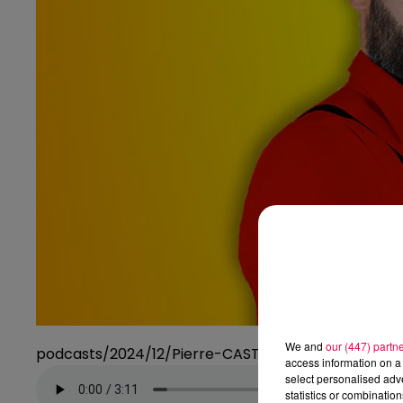
We and
our (447) partn
podcasts/2024/12/Pierre-CASTOR-13.12.2024-Ven
access information on a 
select personalised ad
statistics or combinatio