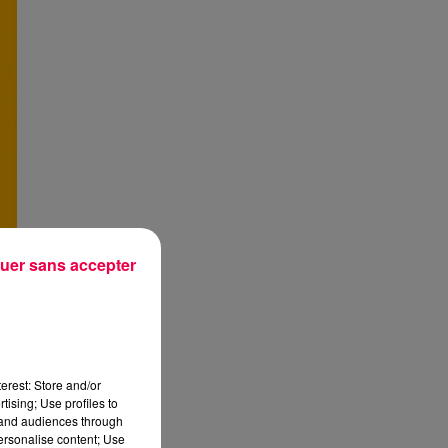
uer sans accepter
erest: Store and/or
tising; Use profiles to
tand audiences through
personalise content; Use