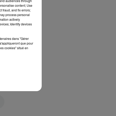
tand audiences through
personalise content; Use
 fraud, and fix errors;
 may process personal
mation actively
vices; Identify devices
rtenaires dans "Gérer
s'appliqueront que pour
les cookies" situé en