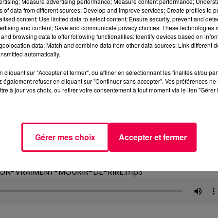
vertising; Measure advertising performance; Measure content performance; Unders
ns of data from different sources; Develop and improve services; Create profiles to 
alised content; Use limited data to select content; Ensure security, prevent and detect
ertising and content; Save and communicate privacy choices. These technologies
and browsing data to offer following functionalities: Identify devices based on infor
eolocation data; Match and combine data from other data sources; Link different de
nsmitted automatically.
cliquant sur "Accepter et fermer", ou affiner en sélectionnant les finalités et/ou pa
 également refuser en cliquant sur "Continuer sans accepter". Vos préférences ne 
tre à jour vos choix, ou retirer votre consentement à tout moment via le lien "Gérer 
Gérer mes choix
Accepter et fermer
-ON-VRAIMENT-MOURIR-DE-RIRE.mp3