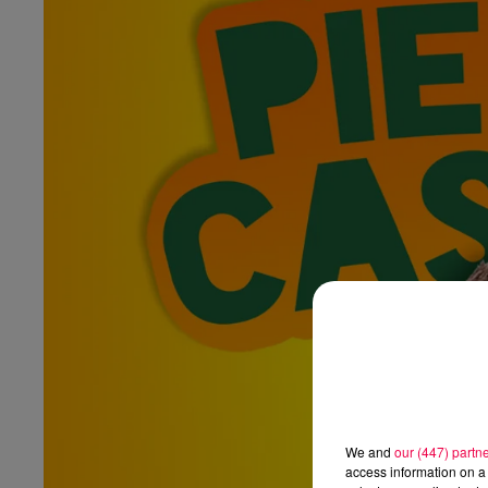
We and
our (447) partn
access information on a 