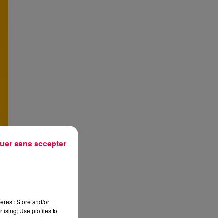
uer sans accepter
erest: Store and/or
tising; Use profiles to