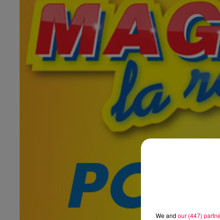
We and
our (447) partn