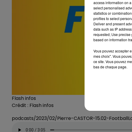
access information on a 
select personalised ad
statistics or combinatio
profiles to select person
Deliver and present adv
data such as IP address 
requested; Use precise g
based on information tra
Vous pouvez accepter en 
mes choix". Vous pouvez
ce site. Vous pouvez met
bas de chaque page.
Flash infos
Crédit :
Flash infos
podcasts/2023/02/Pierre-CASTOR-15.02-FootballL