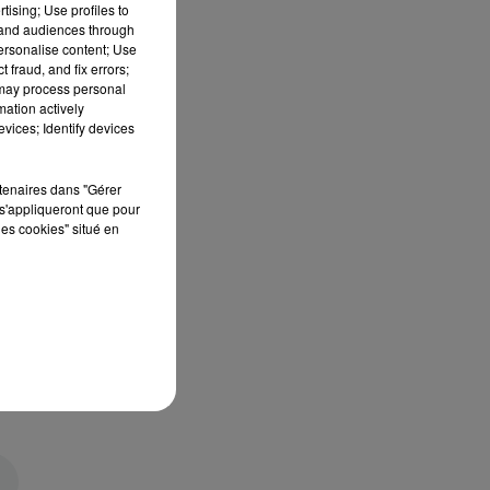
tising; Use profiles to
tand audiences through
personalise content; Use
 fraud, and fix errors;
 may process personal
mation actively
vices; Identify devices
rtenaires dans "Gérer
s'appliqueront que pour
les cookies" situé en