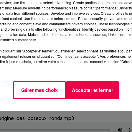
device; Use limited data to select advertising; Create profiles for personalised adver
vertising; Measure advertising performance; Measure content performance; Unders
ns of data from different sources; Develop and improve services; Create profiles to 
alised content; Use limited data to select content; Ensure security, prevent and detect
ertising and content; Save and communicate privacy choices. These technologies
and browsing data to offer following functionalities: Identify devices based on infor
eolocation data; Match and combine data from other data sources; Link different de
nsmitted automatically.
cliquant sur "Accepter et fermer", ou affiner en sélectionnant les finalités et/ou pa
 également refuser en cliquant sur "Continuer sans accepter". Vos préférences ne 
tre à jour vos choix, ou retirer votre consentement à tout moment via le lien "Gérer 
Gérer mes choix
Accepter et fermer
origine-des-poteaux-ronds.mp3