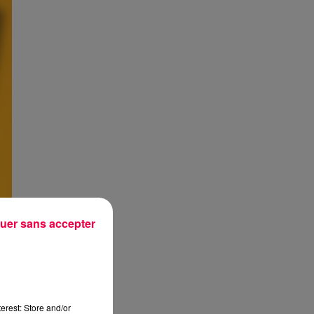
uer sans accepter
erest: Store and/or