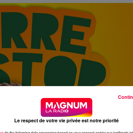
Contin
Le respect de votre vie privée est notre priorité
ers
do the following data processing based on your consent and/or our legitimate int