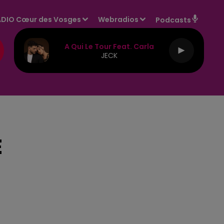
DIO Cœur des Vosges
Webradios
Podcasts
A Qui Le Tour Feat. Carla
JECK
E