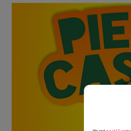
We and
our (447) partn