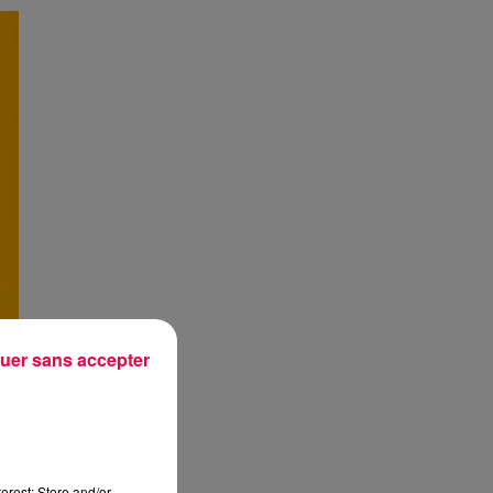
uer sans accepter
erest: Store and/or