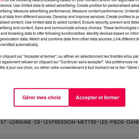
device; Use limited data to select advertising; Create profiles for personalised adver
vertising; Measure advertising performance; Measure content performance; Unders
ns of data from different sources; Develop and improve services; Create profiles to 
alised content; Use limited data to select content; Ensure security, prevent and detect
ertising and content; Save and communicate privacy choices. These technologies
and browsing data to offer following functionalities: Identify devices based on infor
eolocation data; Match and combine data from other data sources; Link different de
nsmitted automatically.
cliquant sur "Accepter et fermer", ou affiner en sélectionnant les finalités et/ou pa
 également refuser en cliquant sur "Continuer sans accepter". Vos préférences ne 
tre à jour vos choix, ou retirer votre consentement à tout moment via le lien "Gérer 
Gérer mes choix
Accepter et fermer
-EST-LORIGINE-DE-LEXPRESSION-METTRE-LES-PIEDS-DAN