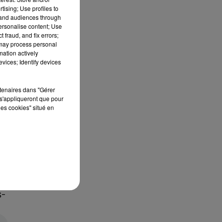
tising; Use profiles to
tand audiences through
personalise content; Use
 fraud, and fix errors;
 may process personal
mation actively
vices; Identify devices
rtenaires dans "Gérer
s'appliqueront que pour
les cookies" situé en
S-