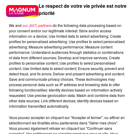
Le respect de votre vie privée est notre
priorité
We and
our (447) partners
do the following data processing based on
your consent and/or our legitimate interest: Store and/or access
information on a device; Use limited data to select advertising; Create
profiles for personalised advertising; Use profiles to select personalised
advertising; Measure advertising performance; Measure content
performance; Understand audiences through statistics or combinations
of data from different sources; Develop and improve services; Create
profiles to personalise content; Use profiles to select personalised
content; Use limited data to select content; Ensure security, prevent and
detect fraud, and fix errors; Deliver and present advertising and content;
Save and communicate privacy choices. These technologies may
process personal data such as IP address and browsing data to offer
following functionalities: Identify devices based on information actively
requested; Use precise geolocation data; Match and combine data from
other data sources; Link different devices; Identify devices based on
information transmitted automatically.
podcasts/2024/09/PIERRE-CASTOR-17.09-–-DOU-
Vous pouvez accepter en cliquant sur "Accepter et fermer", ou affiner en
VIENT-LEXPRESSION-AVOIR-UNE-MEMOIRE-
sélectionnant les finalités et/ou partenaires dans "Gérer mes choix".
DELEPHANT.mp3
Vous pouvez également refuser en cliquant sur "Continuer sans
accepter". Vos préférences ne s'appliqueront que pour ce site. Vous