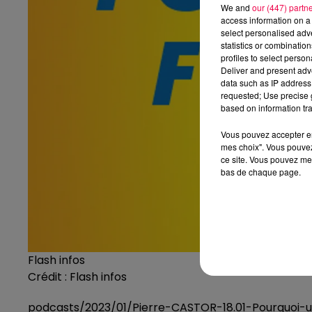
We and
our (447) partn
access information on a 
select personalised ad
statistics or combinatio
profiles to select person
Deliver and present adv
data such as IP address 
requested; Use precise g
based on information tra
Vous pouvez accepter en 
mes choix". Vous pouvez
ce site. Vous pouvez met
bas de chaque page.
Flash infos
Crédit :
Flash infos
podcasts/2023/01/Pierre-CASTOR-18.01-Pourquoi-u