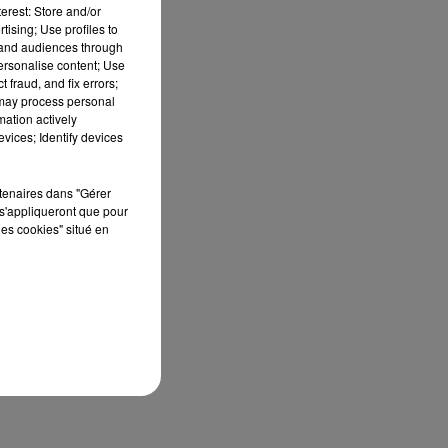
erest: Store and/or
tising; Use profiles to
tand audiences through
personalise content; Use
 fraud, and fix errors;
 may process personal
mation actively
vices; Identify devices
rtenaires dans "Gérer
s'appliqueront que pour
les cookies" situé en
-