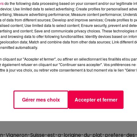
ers
do the following data processing based on your consent and/or our legitimate int
device; Use limited data to select advertising; Create profiles for personalised adver
vertising; Measure advertising performance; Measure content performance; Unders
ns of data from different sources; Develop and improve services; Create profiles to 
alised content; Use limited data to select content; Ensure security, prevent and detect
ertising and content; Save and communicate privacy choices. These technologies
and browsing data to offer following functionalities: Identify devices based on infor
eolocation data; Match and combine data from other data sources; Link different de
nsmitted automatically.
cliquant sur "Accepter et fermer", ou affiner en sélectionnant les finalités et/ou pa
 également refuser en cliquant sur "Continuer sans accepter". Vos préférences ne 
tre à jour vos choix, ou retirer votre consentement à tout moment via le lien "Gérer 
Gérer mes choix
Accepter et fermer
n-Vigneron-Suisse-est-a-lorigine-du-plat-prefere-des