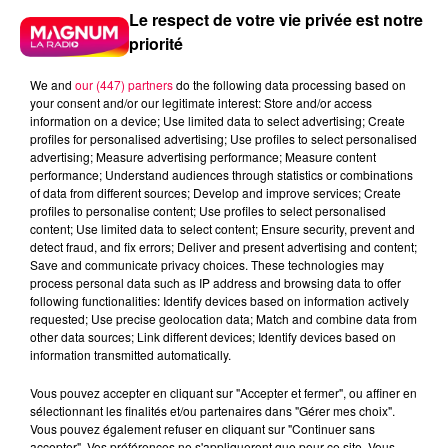
Le respect de votre vie privée est notre
priorité
We and
our (447) partners
do the following data processing based on
your consent and/or our legitimate interest: Store and/or access
information on a device; Use limited data to select advertising; Create
profiles for personalised advertising; Use profiles to select personalised
advertising; Measure advertising performance; Measure content
performance; Understand audiences through statistics or combinations
of data from different sources; Develop and improve services; Create
profiles to personalise content; Use profiles to select personalised
content; Use limited data to select content; Ensure security, prevent and
detect fraud, and fix errors; Deliver and present advertising and content;
Save and communicate privacy choices. These technologies may
process personal data such as IP address and browsing data to offer
following functionalities: Identify devices based on information actively
requested; Use precise geolocation data; Match and combine data from
other data sources; Link different devices; Identify devices based on
information transmitted automatically.
podcasts/2024/06/PIERRE-CASTOR-18.06-–-
Vous pouvez accepter en cliquant sur "Accepter et fermer", ou affiner en
POURQUOI-UN-COQ-EST-PRESENT-SUR-LE-MAILLOT-
sélectionnant les finalités et/ou partenaires dans "Gérer mes choix".
DE-LEQUIPE-DE-FRAN
Vous pouvez également refuser en cliquant sur "Continuer sans
accepter". Vos préférences ne s'appliqueront que pour ce site. Vous