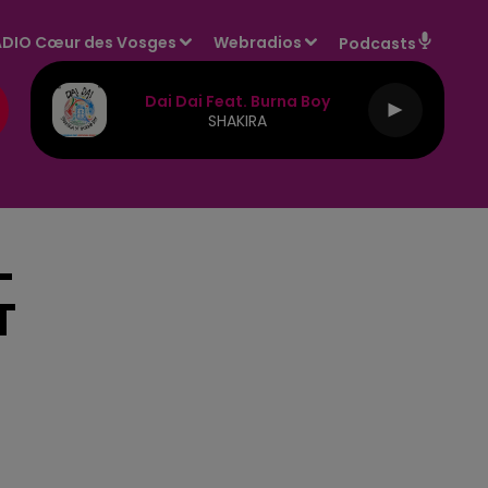
DIO Cœur des Vosges
Webradios
Podcasts
Dai Dai Feat. Burna Boy
SHAKIRA
-
T