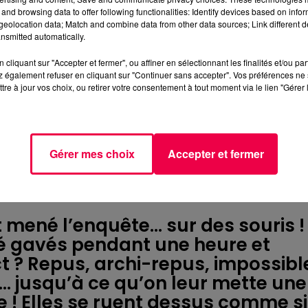
and browsing data to offer following functionalities: Identify devices based on infor
eolocation data; Match and combine data from other data sources; Link different de
nsmitted automatically.
n toujours de la place pour le
cliquant sur "Accepter et fermer", ou affiner en sélectionnant les finalités et/ou pa
 également refuser en cliquant sur "Continuer sans accepter". Vos préférences ne 
plein la panse avec une bonne
tre à jour vos choix, ou retirer votre consentement à tout moment via le lien "Gérer 
oigts d’ouvrir le premier bouton
 débarque :
Gérer mes choix
Accepter et fermer
mac, qui criait saturation, trouv
ousse au chocolat. Mystère ? Pas
ené l’enquête... sur des souris !
té gavés pendant une heure et
ct ? Repus, archi-repus, impossibl
… jusqu’à ce qu’on leur mette une
le ! Elles se ruent dessus comme si