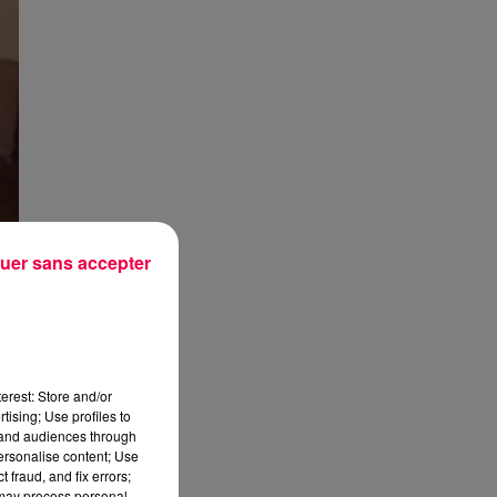
uer sans accepter
erest: Store and/or
tising; Use profiles to
tand audiences through
personalise content; Use
 fraud, and fix errors;
 may process personal