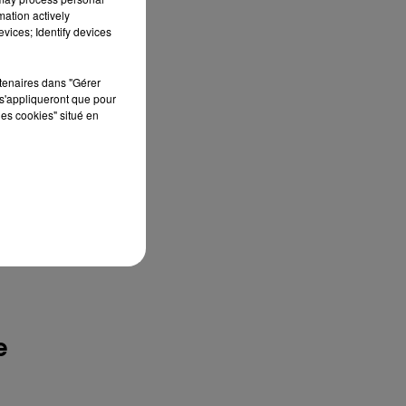
mation actively
vices; Identify devices
rtenaires dans "Gérer
s'appliqueront que pour
les cookies" situé en
e
e