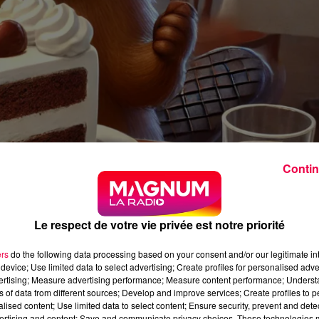
Contin
Le respect de votre vie privée est notre priorité
ers
do the following data processing based on your consent and/or our legitimate int
device; Use limited data to select advertising; Create profiles for personalised adver
vertising; Measure advertising performance; Measure content performance; Unders
ns of data from different sources; Develop and improve services; Create profiles to 
alised content; Use limited data to select content; Ensure security, prevent and detect
ertising and content; Save and communicate privacy choices. These technologies