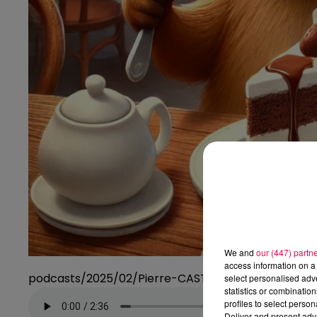
We and
our (447) partn
access information on a 
podcasts/2025/02/Pierre-CASTOR-sucrerie.mp3
select personalised ad
statistics or combinatio
profiles to select person
Deliver and present adv