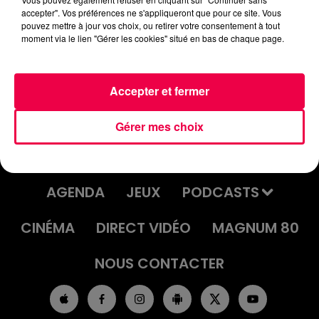
accepter". Vos préférences ne s'appliqueront que pour ce site. Vous
chirurgiens-a-sauve-des-
pouvez mettre à jour vos choix, ou retirer votre consentement à tout
moment via le lien "Gérer les cookies" situé en bas de chaque page.
Accepter et fermer
Gérer mes choix
ACCUEIL
INFOS
EMISSIONS
AGENDA
JEUX
PODCASTS
CINÉMA
DIRECT VIDÉO
MAGNUM 80
NOUS CONTACTER