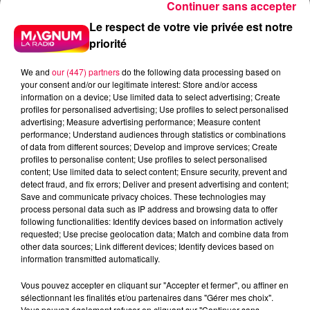
Continuer sans accepter
Le respect de votre vie privée est notre
priorité
We and
our (447) partners
do the following data processing based on
your consent and/or our legitimate interest: Store and/or access
information on a device; Use limited data to select advertising; Create
profiles for personalised advertising; Use profiles to select personalised
advertising; Measure advertising performance; Measure content
performance; Understand audiences through statistics or combinations
of data from different sources; Develop and improve services; Create
profiles to personalise content; Use profiles to select personalised
content; Use limited data to select content; Ensure security, prevent and
detect fraud, and fix errors; Deliver and present advertising and content;
Save and communicate privacy choices. These technologies may
process personal data such as IP address and browsing data to offer
following functionalities: Identify devices based on information actively
requested; Use precise geolocation data; Match and combine data from
other data sources; Link different devices; Identify devices based on
information transmitted automatically.
Vous pouvez accepter en cliquant sur "Accepter et fermer", ou affiner en
podcasts/2023/04/Pierre-CASTOR-20.04-–-
sélectionnant les finalités et/ou partenaires dans "Gérer mes choix".
Pourquoi-le-changement-de-blouse-des-
Vous pouvez également refuser en cliquant sur "Continuer sans