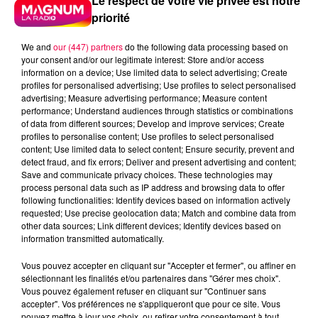
Le respect de votre vie privée est notre
priorité
We and
our (447) partners
do the following data processing based on
your consent and/or our legitimate interest: Store and/or access
information on a device; Use limited data to select advertising; Create
profiles for personalised advertising; Use profiles to select personalised
advertising; Measure advertising performance; Measure content
performance; Understand audiences through statistics or combinations
of data from different sources; Develop and improve services; Create
profiles to personalise content; Use profiles to select personalised
content; Use limited data to select content; Ensure security, prevent and
detect fraud, and fix errors; Deliver and present advertising and content;
Save and communicate privacy choices. These technologies may
process personal data such as IP address and browsing data to offer
following functionalities: Identify devices based on information actively
requested; Use precise geolocation data; Match and combine data from
other data sources; Link different devices; Identify devices based on
information transmitted automatically.
podcasts/2024/09/PIERRE-CASTOR-20.09-–-A-
QUOI-SERT-LE-VERRE-DEAU-SERVI-AVEC-LE-
Vous pouvez accepter en cliquant sur "Accepter et fermer", ou affiner en
CAFE.mp3
sélectionnant les finalités et/ou partenaires dans "Gérer mes choix".
Vous pouvez également refuser en cliquant sur "Continuer sans
accepter". Vos préférences ne s'appliqueront que pour ce site. Vous
pouvez mettre à jour vos choix, ou retirer votre consentement à tout