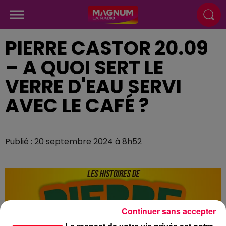
PIERRE CASTOR 20.09
– A QUOI SERT LE
VERRE D'EAU SERVI
AVEC LE CAFÉ ?
Publié : 20 septembre 2024 à 8h52
Continuer sans accepter