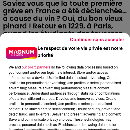
Saviez vous que la toute première
grève en France a été déclenchée…
à cause du vin ? Oui, du bon vieux
pinard ! Retour en 1229, à Paris,
quand les étudiants des tavernes
Continuer sans accepter
se sont rebellés, et que cette
révolte a changé l’histoire.
Le respect de votre vie privée est notre
priorité
Tout commence dans le quartier
We and
our (447) partners
do the following data processing based on
Saint-Marcel, là où les étudiants,
your consent and/or our legitimate interest: Store and/or access
après les cours, aiment lever le
information on a device; Use limited data to select advertising; Create
profiles for personalised advertising; Use profiles to select personalised
coude. Mais un soir, c’est le drame
advertising; Measure advertising performance; Measure content
: les taverniers osent augmenter le
performance; Understand audiences through statistics or combinations
of data from different sources; Develop and improve services; Create
prix du vin. Scandale ! Les
profiles to personalise content; Use profiles to select personalised
étudiants refusent de payer, la
content; Use limited data to select content; Ensure security, prevent and
detect fraud, and fix errors; Deliver and present advertising and content;
tension monte, et… ça éclate en
Save and communicate privacy choices. These technologies may
bagarre générale. Non contents
process personal data such as IP address and browsing data to offer
following functionalities: Identify devices based on information actively