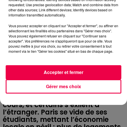
de ce chaos nocturne, ils
requested; Use precise geolocation data; Match and combine data from
remettent ça le lendemain.
other data sources; Link different devices; Identify devices based on
Résultat ? Une mini guerre civile.
information transmitted automatically.
La police de l’époque, intervient.
Vous pouvez accepter en cliquant sur "Accepter et fermer", ou affiner en
Mais sans demi-mesure : plus de
sélectionnant les finalités et/ou partenaires dans "Gérer mes choix".
Vous pouvez également refuser en cliquant sur "Continuer sans
300 étudiants sont jetés dans la
accepter". Vos préférences ne s'appliqueront que pour ce site. Vous
Seine ou blessés. La répression est
pouvez mettre à jour vos choix, ou retirer votre consentement à tout
telle que les professeurs de
moment via le lien "Gérer les cookies" situé en bas de chaque page.
l’Université de Paris montent au
créneau.
Accepter et fermer
Ils demandent justice à Blanche
de Castille, la régente. Mais elle les
Gérer mes choix
ignore royalement. Alors, les profs
passent à l’action : ils arrêtent les
cours, et certains s’exilent à
l’étranger. Paris se vide de ses
étudiants, mettant l’économie
locale en péril : plus de logements