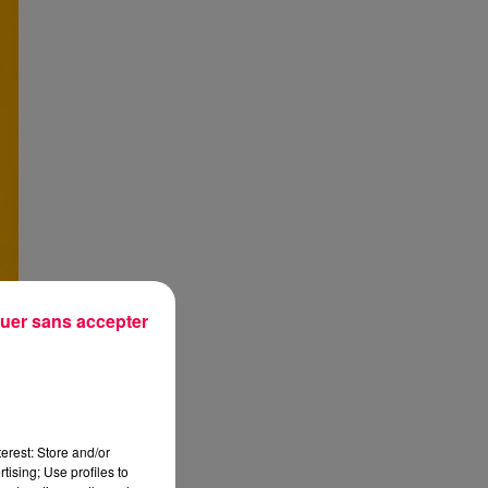
uer sans accepter
erest: Store and/or
tising; Use profiles to