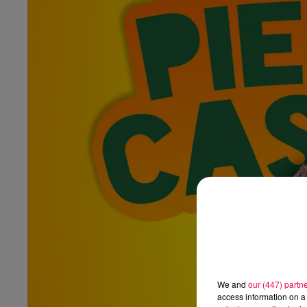
We and
our (447) partn
access information on a 