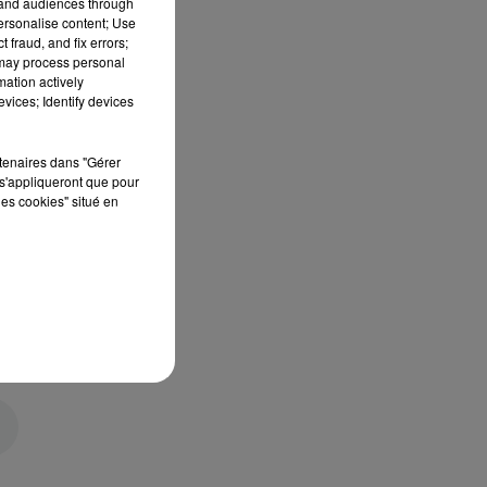
tand audiences through
personalise content; Use
 fraud, and fix errors;
 may process personal
mation actively
vices; Identify devices
rtenaires dans "Gérer
s'appliqueront que pour
les cookies" situé en