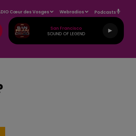
DIO Cœur des Vosges
Webradios
Podcasts
San Francisco
SOUND OF LEGEND
?