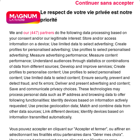
Continuer sans accepter
Le respect de votre vie privée est notre
priorité
We and
our (447) partners
do the following data processing based on
your consent and/or our legitimate interest: Store and/or access
information on a device; Use limited data to select advertising; Create
profiles for personalised advertising; Use profiles to select personalised
advertising; Measure advertising performance; Measure content
performance; Understand audiences through statistics or combinations
of data from different sources; Develop and improve services; Create
profiles to personalise content; Use profiles to select personalised
content; Use limited data to select content; Ensure security, prevent and
detect fraud, and fix errors; Deliver and present advertising and content;
Save and communicate privacy choices. These technologies may
process personal data such as IP address and browsing data to offer
following functionalities: Identify devices based on information actively
requested; Use precise geolocation data; Match and combine data from
other data sources; Link different devices; Identify devices based on
information transmitted automatically.
Vous pouvez accepter en cliquant sur "Accepter et fermer", ou affiner en
podcasts/2024/03/PIERRE-CASTOR-21.03-–-
sélectionnant les finalités et/ou partenaires dans "Gérer mes choix".
POURQUOI-SUBIT-ON-DES-PETITS-CHOCS-
Vous pouvez également refuser en cliquant sur "Continuer sans