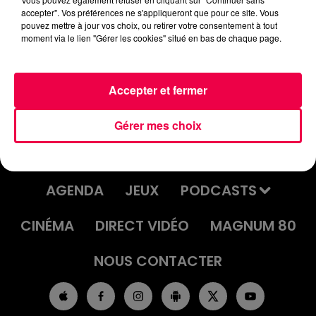
accepter". Vos préférences ne s'appliqueront que pour ce site. Vous
ELECTRIQUES-QUAND-ON-TOUCH
pouvez mettre à jour vos choix, ou retirer votre consentement à tout
moment via le lien "Gérer les cookies" situé en bas de chaque page.
Accepter et fermer
Gérer mes choix
ACCUEIL
INFOS
EMISSIONS
AGENDA
JEUX
PODCASTS
CINÉMA
DIRECT VIDÉO
MAGNUM 80
NOUS CONTACTER