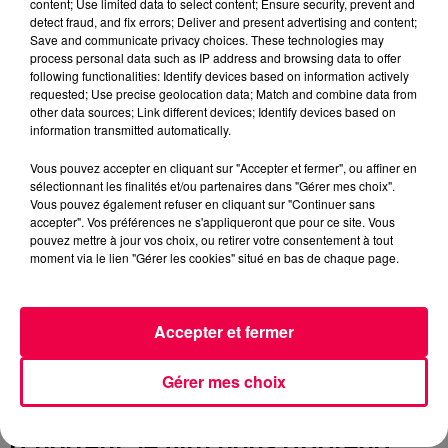
sabotent tout sur leur passage.
content; Use limited data to select content; Ensure security, prevent and
detect fraud, and fix errors; Deliver and present advertising and content;
Leur nom viendrait même du vieil
Save and communicate privacy choices. These technologies may
anglais "gremian", qui signifie
process personal data such as IP address and browsing data to offer
"irriter". Une prédiction parfaite
following functionalities: Identify devices based on information actively
requested; Use precise geolocation data; Match and combine data from
pour ces petits monstres !
other data sources; Link different devices; Identify devices based on
Mais c’est pendant la Seconde
information transmitted automatically.
Guerre mondiale que les Gremlins
Vous pouvez accepter en cliquant sur "Accepter et fermer", ou affiner en
entrent dans la légende moderne.
sélectionnant les finalités et/ou partenaires dans "Gérer mes choix".
Vous pouvez également refuser en cliquant sur "Continuer sans
Les pilotes de la Royal Air Force
accepter". Vos préférences ne s'appliqueront que pour ce site. Vous
accusaient ces créatures
pouvez mettre à jour vos choix, ou retirer votre consentement à tout
invisibles de saboter leurs avions.
moment via le lien "Gérer les cookies" situé en bas de chaque page.
Une belle excuse pour un
atterrissage raté !
Accepter et fermer
C’est en 1984 que les Gremlins
deviennent des stars grâce au film
Gérer mes choix
culte de Joe Dante et Steven
Spielberg. Mélange de comédie et
d’horreur, le film nous apprend