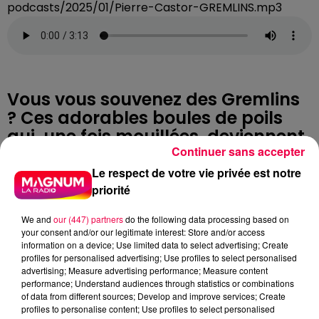
podcasts/2025/01/Pierre-Castor-GREMLINS.mp3
Vous vous souvenez des Gremlins
? Ces adorables boules de poils
qui, une fois mouillées, deviennent
Continuer sans accepter
des terreurs incontrôlables ? Eh
bien, ils reviennent sur grand
Le respect de votre vie privée est notre
écran ! Warner Bros. relance la
priorité
machine, et avant qu’ils ne
We and
our (447) partners
do the following data processing based on
sèment à nouveau le chaos, petit
your consent and/or our legitimate interest: Store and/or access
retour sur leurs origines...
information on a device; Use limited data to select advertising; Create
profiles for personalised advertising; Use profiles to select personalised
Tout commence dans les mythes
advertising; Measure advertising performance; Measure content
européens. Depuis des siècles, on
performance; Understand audiences through statistics or combinations
of data from different sources; Develop and improve services; Create
parle de petits êtres malicieux qui
profiles to personalise content; Use profiles to select personalised