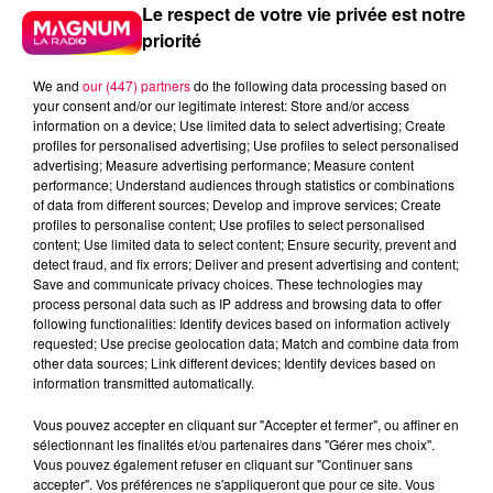
Le respect de votre vie privée est notre
priorité
We and
our (447) partners
do the following data processing based on
your consent and/or our legitimate interest: Store and/or access
information on a device; Use limited data to select advertising; Create
profiles for personalised advertising; Use profiles to select personalised
advertising; Measure advertising performance; Measure content
performance; Understand audiences through statistics or combinations
of data from different sources; Develop and improve services; Create
profiles to personalise content; Use profiles to select personalised
content; Use limited data to select content; Ensure security, prevent and
detect fraud, and fix errors; Deliver and present advertising and content;
Save and communicate privacy choices. These technologies may
process personal data such as IP address and browsing data to offer
following functionalities: Identify devices based on information actively
requested; Use precise geolocation data; Match and combine data from
Flash infos
other data sources; Link different devices; Identify devices based on
Crédit :
Flash infos
information transmitted automatically.
Vous pouvez accepter en cliquant sur "Accepter et fermer", ou affiner en
podcasts/2023/02/Pierre-CASTOR-23.02-Le-
sélectionnant les finalités et/ou partenaires dans "Gérer mes choix".
language-secret-des-bouchers-.mp3
Vous pouvez également refuser en cliquant sur "Continuer sans
accepter". Vos préférences ne s'appliqueront que pour ce site. Vous