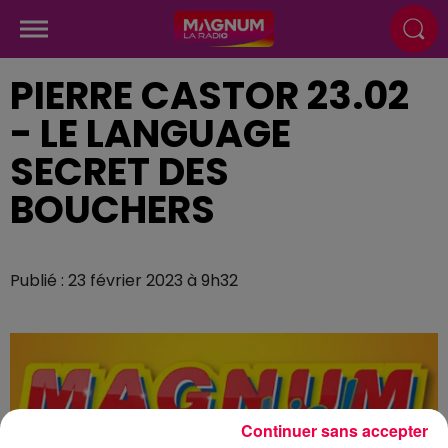
PIERRE CASTOR 23.02
- LE LANGUAGE
SECRET DES
BOUCHERS
Publié : 23 février 2023 à 9h32
Continuer sans accepter