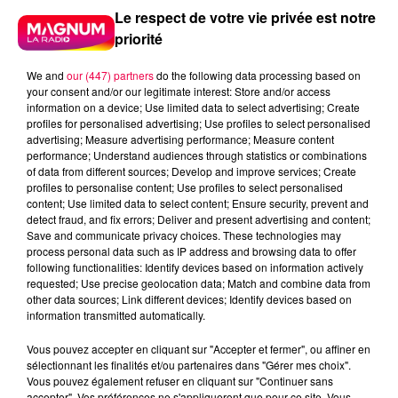
Le respect de votre vie privée est notre
priorité
We and
our (447) partners
do the following data processing based on
your consent and/or our legitimate interest: Store and/or access
information on a device; Use limited data to select advertising; Create
profiles for personalised advertising; Use profiles to select personalised
advertising; Measure advertising performance; Measure content
performance; Understand audiences through statistics or combinations
of data from different sources; Develop and improve services; Create
profiles to personalise content; Use profiles to select personalised
content; Use limited data to select content; Ensure security, prevent and
detect fraud, and fix errors; Deliver and present advertising and content;
Save and communicate privacy choices. These technologies may
process personal data such as IP address and browsing data to offer
following functionalities: Identify devices based on information actively
requested; Use precise geolocation data; Match and combine data from
other data sources; Link different devices; Identify devices based on
information transmitted automatically.
podcasts/2023/04/Pierre-CASTOR-24.04-–-
Vous pouvez accepter en cliquant sur "Accepter et fermer", ou affiner en
Pourquoi-leau-de-mer-est-salee-et-pas-celle-des-
sélectionnant les finalités et/ou partenaires dans "Gérer mes choix".
rivieres.mp3
Vous pouvez également refuser en cliquant sur "Continuer sans
accepter". Vos préférences ne s'appliqueront que pour ce site. Vous