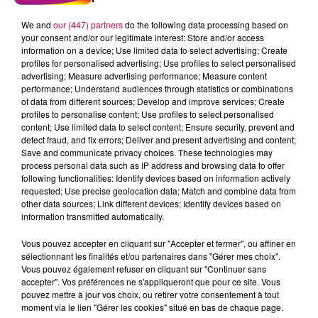
We and
our (447) partners
do the following data processing based on
your consent and/or our legitimate interest: Store and/or access
information on a device; Use limited data to select advertising; Create
profiles for personalised advertising; Use profiles to select personalised
advertising; Measure advertising performance; Measure content
performance; Understand audiences through statistics or combinations
of data from different sources; Develop and improve services; Create
profiles to personalise content; Use profiles to select personalised
content; Use limited data to select content; Ensure security, prevent and
detect fraud, and fix errors; Deliver and present advertising and content;
Save and communicate privacy choices. These technologies may
process personal data such as IP address and browsing data to offer
following functionalities: Identify devices based on information actively
requested; Use precise geolocation data; Match and combine data from
other data sources; Link different devices; Identify devices based on
podcasts/2023/10/PIERRE-CASTOR-24.10-–-
information transmitted automatically.
MADONNA-NETAIT-PAS-LA-PREMIERE.mp3
Vous pouvez accepter en cliquant sur "Accepter et fermer", ou affiner en
sélectionnant les finalités et/ou partenaires dans "Gérer mes choix".
Vous pouvez également refuser en cliquant sur "Continuer sans
accepter". Vos préférences ne s'appliqueront que pour ce site. Vous
pouvez mettre à jour vos choix, ou retirer votre consentement à tout
moment via le lien "Gérer les cookies" situé en bas de chaque page.