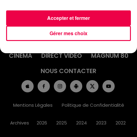
Accepter et fermer
ACCUEIL
INFOS
EMISSIONS
Gérer mes choix
AGENDA
JEUX
PODCASTS
CINÉMA
DIRECT VIDÉO
MAGNUM 80
NOUS CONTACTER
Mentions Légales
Politique de Confidentialité
Archives
2026
2025
2024
2023
2022