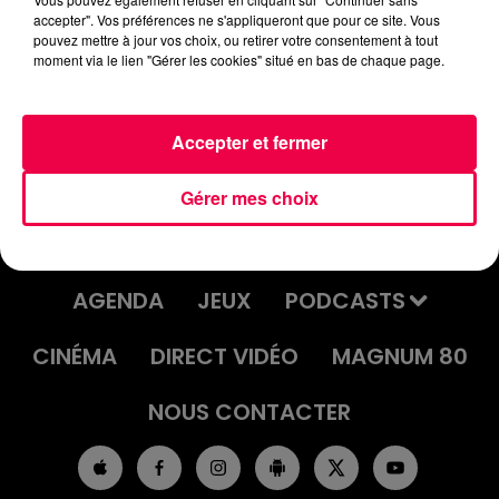
accepter". Vos préférences ne s'appliqueront que pour ce site. Vous
podcasts/2022/11/08ok.mp3
pouvez mettre à jour vos choix, ou retirer votre consentement à tout
moment via le lien "Gérer les cookies" situé en bas de chaque page.
Accepter et fermer
Gérer mes choix
ACCUEIL
INFOS
EMISSIONS
AGENDA
JEUX
PODCASTS
CINÉMA
DIRECT VIDÉO
MAGNUM 80
NOUS CONTACTER