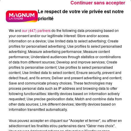
Continuer sans accepter
Le respect de votre vie privée est notre
priorité
We and
our (447) partners
do the following data processing based on
your consent and/or our legitimate interest: Store and/or access
information on a device; Use limited data to select advertising; Create
profiles for personalised advertising; Use profiles to select personalised
advertising; Measure advertising performance; Measure content
performance; Understand audiences through statistics or combinations
of data from different sources; Develop and improve services; Create
profiles to personalise content; Use profiles to select personalised
content; Use limited data to select content; Ensure security, prevent and
detect fraud, and fix errors; Deliver and present advertising and content;
Save and communicate privacy choices. These technologies may
process personal data such as IP address and browsing data to offer
following functionalities: Identify devices based on information actively
requested; Use precise geolocation data; Match and combine data from
other data sources; Link different devices; Identify devices based on
information transmitted automatically.
Flash infos
Vous pouvez accepter en cliquant sur "Accepter et fermer", ou affiner en
Crédit :
Flash infos
sélectionnant les finalités et/ou partenaires dans "Gérer mes choix".
Vous pouvez également refuser en cliquant sur "Continuer sans