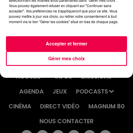
sélectionnant les finalités et/ou partenaires dans "Gérer mes choix".
podcasts/2024/02/PIERRE-CASTOR-26.02-–-Il-Y-
Vous pouvez également refuser en cliquant sur "Continuer sans
AURAIT-DES-INVENTIONS-DE-LEONARD-DE-VINCI-
accepter". Vos préférences ne s'appliqueront que pour ce site. Vous
pouvez mettre à jour vos choix, ou retirer votre consentement à tout
QUI-FONT-TOUJO
moment via le lien "Gérer les cookies" situé en bas de chaque page.
Accepter et fermer
Gérer mes choix
ACCUEIL
INFOS
EMISSIONS
AGENDA
JEUX
PODCASTS
CINÉMA
DIRECT VIDÉO
MAGNUM 80
NOUS CONTACTER