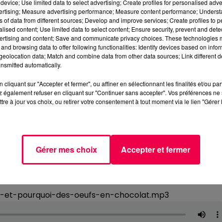
device; Use limited data to select advertising; Create profiles for personalised adver
vertising; Measure advertising performance; Measure content performance; Unders
ns of data from different sources; Develop and improve services; Create profiles to 
alised content; Use limited data to select content; Ensure security, prevent and detect
ertising and content; Save and communicate privacy choices. These technologies
and browsing data to offer following functionalities: Identify devices based on infor
eolocation data; Match and combine data from other data sources; Link different de
nsmitted automatically.
cliquant sur "Accepter et fermer", ou affiner en sélectionnant les finalités et/ou pa
 également refuser en cliquant sur "Continuer sans accepter". Vos préférences ne 
tre à jour vos choix, ou retirer votre consentement à tout moment via le lien "Gérer 
Gérer mes choix
Accepter et fermer
e-et-pourquoi-des-oeufs-en-chocolat.mp3