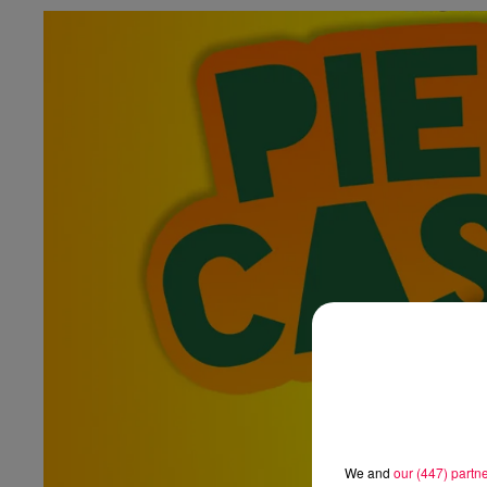
We and
our (447) partn