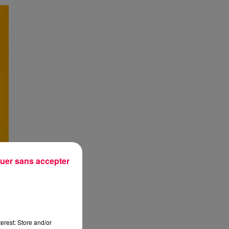
uer sans accepter
erest: Store and/or