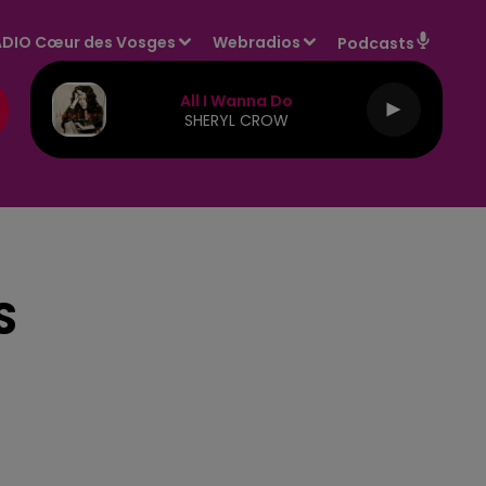
DIO Cœur des Vosges
Webradios
Podcasts
All I Wanna Do
SHERYL CROW
S