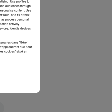
tising; Use profiles to
tand audiences through
personalise content; Use
 fraud, and fix errors;
 may process personal
mation actively
vices; Identify devices
rtenaires dans "Gérer
s'appliqueront que pour
les cookies" situé en