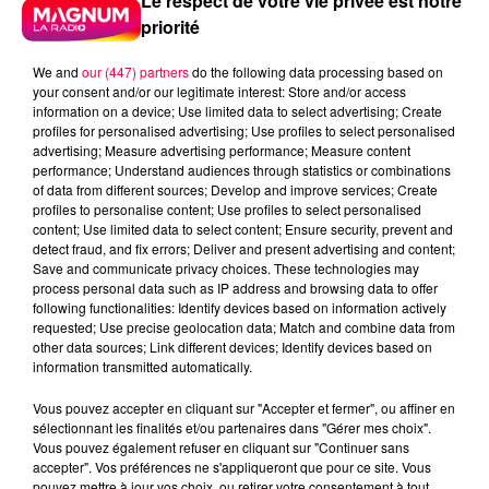
Le respect de votre vie privée est notre
priorité
We and
our (447) partners
do the following data processing based on
your consent and/or our legitimate interest: Store and/or access
information on a device; Use limited data to select advertising; Create
profiles for personalised advertising; Use profiles to select personalised
advertising; Measure advertising performance; Measure content
performance; Understand audiences through statistics or combinations
of data from different sources; Develop and improve services; Create
profiles to personalise content; Use profiles to select personalised
content; Use limited data to select content; Ensure security, prevent and
detect fraud, and fix errors; Deliver and present advertising and content;
Save and communicate privacy choices. These technologies may
process personal data such as IP address and browsing data to offer
following functionalities: Identify devices based on information actively
requested; Use precise geolocation data; Match and combine data from
other data sources; Link different devices; Identify devices based on
information transmitted automatically.
podcasts/2023/10/PIERRE-CASTOR-27.10-–-EN-
QUOI-LA-SNCF-A-UN-LIEN-AVEC-LE-PASSAGE-A-
Vous pouvez accepter en cliquant sur "Accepter et fermer", ou affiner en
LHEURE-DHIVER.mp3
sélectionnant les finalités et/ou partenaires dans "Gérer mes choix".
Vous pouvez également refuser en cliquant sur "Continuer sans
accepter". Vos préférences ne s'appliqueront que pour ce site. Vous
pouvez mettre à jour vos choix, ou retirer votre consentement à tout