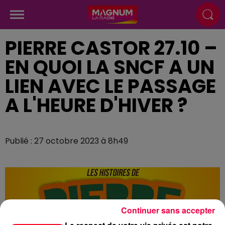
PIERRE CASTOR 27.10 –
EN QUOI LA SNCF A UN
LIEN AVEC LE PASSAGE
A L'HEURE D'HIVER ?
Publié : 27 octobre 2023 à 8h49
Continuer sans accepter