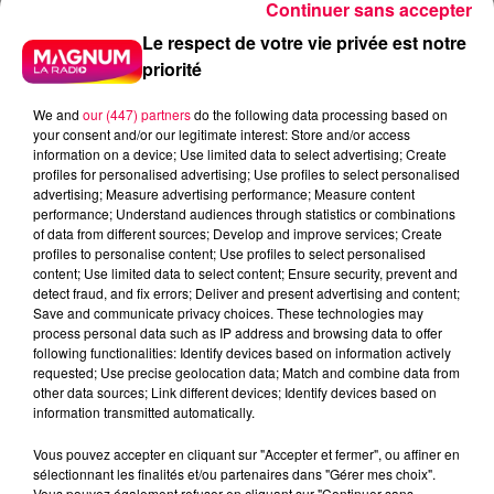
Continuer sans accepter
Le respect de votre vie privée est notre
priorité
We and
our (447) partners
do the following data processing based on
your consent and/or our legitimate interest: Store and/or access
information on a device; Use limited data to select advertising; Create
profiles for personalised advertising; Use profiles to select personalised
advertising; Measure advertising performance; Measure content
performance; Understand audiences through statistics or combinations
of data from different sources; Develop and improve services; Create
profiles to personalise content; Use profiles to select personalised
content; Use limited data to select content; Ensure security, prevent and
detect fraud, and fix errors; Deliver and present advertising and content;
Save and communicate privacy choices. These technologies may
process personal data such as IP address and browsing data to offer
following functionalities: Identify devices based on information actively
requested; Use precise geolocation data; Match and combine data from
other data sources; Link different devices; Identify devices based on
information transmitted automatically.
Vous pouvez accepter en cliquant sur "Accepter et fermer", ou affiner en
podcasts/2023/09/Pierre-CASTOR-29.09-Pourquoi-
sélectionnant les finalités et/ou partenaires dans "Gérer mes choix".
Napoleon-avait-tendance-a-mettre-la-main-dans-
Vous pouvez également refuser en cliquant sur "Continuer sans