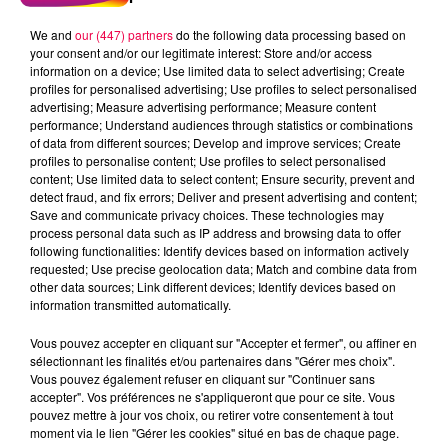
We and
our (447) partners
do the following data processing based on
your consent and/or our legitimate interest: Store and/or access
information on a device; Use limited data to select advertising; Create
profiles for personalised advertising; Use profiles to select personalised
advertising; Measure advertising performance; Measure content
performance; Understand audiences through statistics or combinations
of data from different sources; Develop and improve services; Create
profiles to personalise content; Use profiles to select personalised
content; Use limited data to select content; Ensure security, prevent and
detect fraud, and fix errors; Deliver and present advertising and content;
Save and communicate privacy choices. These technologies may
process personal data such as IP address and browsing data to offer
following functionalities: Identify devices based on information actively
requested; Use precise geolocation data; Match and combine data from
other data sources; Link different devices; Identify devices based on
podcasts/2023/06/Pierre-CASTOR-30.06-–-
information transmitted automatically.
Speciale-Interview-des-castors.mp3
Vous pouvez accepter en cliquant sur "Accepter et fermer", ou affiner en
sélectionnant les finalités et/ou partenaires dans "Gérer mes choix".
Vous pouvez également refuser en cliquant sur "Continuer sans
accepter". Vos préférences ne s'appliqueront que pour ce site. Vous
pouvez mettre à jour vos choix, ou retirer votre consentement à tout
moment via le lien "Gérer les cookies" situé en bas de chaque page.