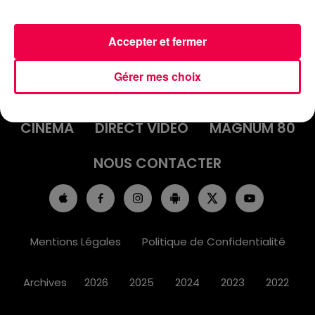
Accepter et fermer
ACCUEIL
INFOS
EMISSIONS
Gérer mes choix
AGENDA
JEUX
PODCASTS
CINÉMA
DIRECT VIDÉO
MAGNUM 80
NOUS CONTACTER
Mentions Légales
Politique de Confidentialité
Archives
2026
2025
2024
2023
2022