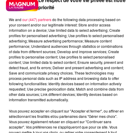
Le respect de votre vie privée est notre
priorité
We and
our (447) partners
do the following data processing based on
your consent and/or our legitimate interest: Store and/or access
information on a device; Use limited data to select advertising; Create
profiles for personalised advertising; Use profiles to select personalised
advertising; Measure advertising performance; Measure content
performance; Understand audiences through statistics or combinations
of data from different sources; Develop and improve services; Create
profiles to personalise content; Use profiles to select personalised
content; Use limited data to select content; Ensure security, prevent and
detect fraud, and fix errors; Deliver and present advertising and content;
Save and communicate privacy choices. These technologies may
process personal data such as IP address and browsing data to offer
following functionalities: Identify devices based on information actively
requested; Use precise geolocation data; Match and combine data from
other data sources; Link different devices; Identify devices based on
information transmitted automatically.
podcasts/2023/10/PIERRE-CASTOR-30.10-–-
POURQUOI-PRONONCE-T-ON-VILLE-COMME-
Vous pouvez accepter en cliquant sur "Accepter et fermer", ou affiner en
VILE.mp3
sélectionnant les finalités et/ou partenaires dans "Gérer mes choix".
Vous pouvez également refuser en cliquant sur "Continuer sans
accepter". Vos préférences ne s'appliqueront que pour ce site. Vous
pouvez mettre à jour vos choix, ou retirer votre consentement à tout