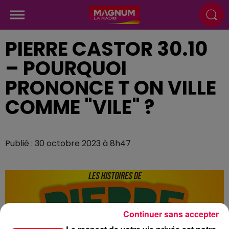
PIERRE CASTOR 30.10
– POURQUOI
PRONONCE T ON VILLE
COMME "VILE" ?
Publié : 30 octobre 2023 à 8h47
Continuer sans accepter