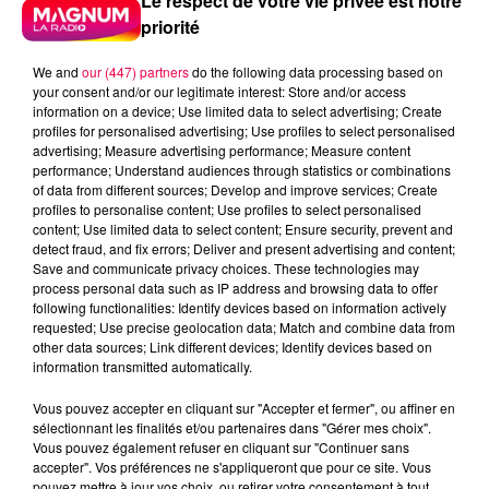
Le respect de votre vie privée est notre
priorité
We and
our (447) partners
do the following data processing based on
your consent and/or our legitimate interest: Store and/or access
information on a device; Use limited data to select advertising; Create
profiles for personalised advertising; Use profiles to select personalised
advertising; Measure advertising performance; Measure content
performance; Understand audiences through statistics or combinations
of data from different sources; Develop and improve services; Create
profiles to personalise content; Use profiles to select personalised
content; Use limited data to select content; Ensure security, prevent and
detect fraud, and fix errors; Deliver and present advertising and content;
Save and communicate privacy choices. These technologies may
process personal data such as IP address and browsing data to offer
following functionalities: Identify devices based on information actively
requested; Use precise geolocation data; Match and combine data from
other data sources; Link different devices; Identify devices based on
information transmitted automatically.
podcasts/2024/05/PIERRE-CASTOR-31.05-–-LE-
CAMION-AURAIT-ETE-INVENTE-AVANT-LA-
Vous pouvez accepter en cliquant sur "Accepter et fermer", ou affiner en
VOITURE.mp3
sélectionnant les finalités et/ou partenaires dans "Gérer mes choix".
Vous pouvez également refuser en cliquant sur "Continuer sans
accepter". Vos préférences ne s'appliqueront que pour ce site. Vous
pouvez mettre à jour vos choix, ou retirer votre consentement à tout