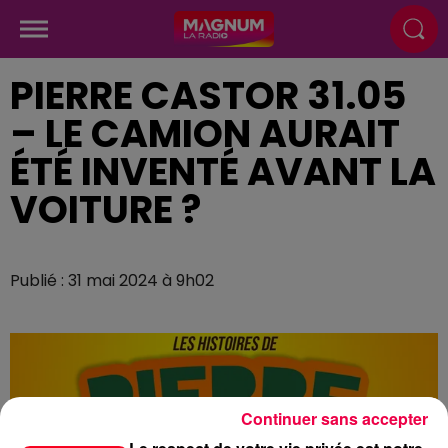
PIERRE CASTOR 31.05
– LE CAMION AURAIT
ÉTÉ INVENTÉ AVANT LA
VOITURE ?
Publié : 31 mai 2024 à 9h02
Continuer sans accepter