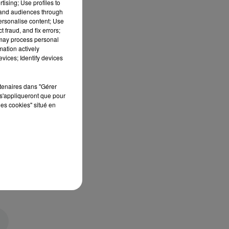
tising; Use profiles to
tand audiences through
personalise content; Use
 fraud, and fix errors;
 may process personal
mation actively
vices; Identify devices
rtenaires dans "Gérer
s'appliqueront que pour
les cookies" situé en