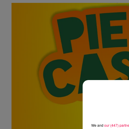
We and
our (447) partn