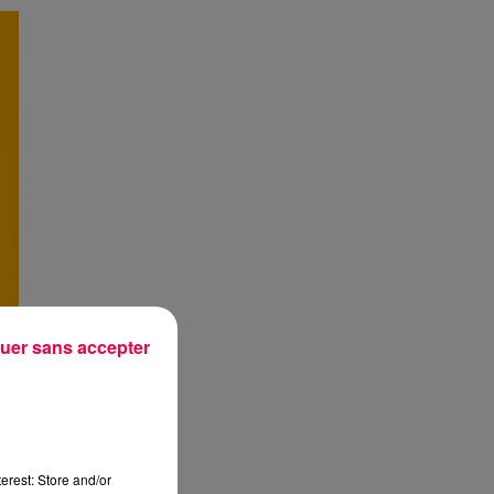
uer sans accepter
erest: Store and/or