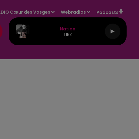
DIO Cœur des Vosges
Webradios
Podcasts
Nation
TIBZ