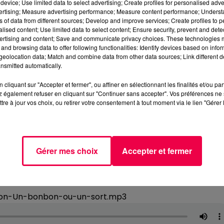
device; Use limited data to select advertising; Create profiles for personalised adver
vertising; Measure advertising performance; Measure content performance; Unders
ns of data from different sources; Develop and improve services; Create profiles to 
alised content; Use limited data to select content; Ensure security, prevent and detect
ertising and content; Save and communicate privacy choices. These technologies
and browsing data to offer following functionalities: Identify devices based on infor
eolocation data; Match and combine data from other data sources; Link different de
nsmitted automatically.
cliquant sur "Accepter et fermer", ou affiner en sélectionnant les finalités et/ou pa
 également refuser en cliquant sur "Continuer sans accepter". Vos préférences ne 
tre à jour vos choix, ou retirer votre consentement à tout moment via le lien "Gérer 
Gérer mes choix
Accepter et fermer
ssion-Un-bonbon-ou-un-sort.mp3