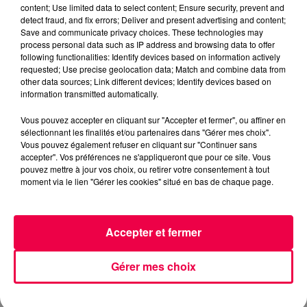
les sous-vêtements ont un code
content; Use limited data to select content; Ensure security, prevent and
detect fraud, and fix errors; Deliver and present advertising and content;
vestimentaire.
Save and communicate privacy choices. These technologies may
Mais d’où vient cette tradition
process personal data such as IP address and browsing data to offer
following functionalities: Identify devices based on information actively
vestimentaire ? Direction 1877,
requested; Use precise geolocation data; Match and combine data from
date de création du tournoi. Le
other data sources; Link different devices; Identify devices based on
information transmitted automatically.
tennis était alors réservé aux
aristos, aux gentlemen, et aux
Vous pouvez accepter en cliquant sur "Accepter et fermer", ou affiner en
dames en robe longue. Le blanc
sélectionnant les finalités et/ou partenaires dans "Gérer mes choix".
Vous pouvez également refuser en cliquant sur "Continuer sans
était LA couleur chic par
accepter". Vos préférences ne s'appliqueront que pour ce site. Vous
excellence. Raffinée, pure, et
pouvez mettre à jour vos choix, ou retirer votre consentement à tout
moment via le lien "Gérer les cookies" situé en bas de chaque page.
surtout… parfaite pour cacher la
sueur. Eh oui, rien de plus gênant
qu’une auréole sous les bras en
Accepter et fermer
pleine révérence !
Le short existait déjà, hein, mais on
Gérer mes choix
le laissait aux footeux et aux
rugbymen. Ici, on voulait de