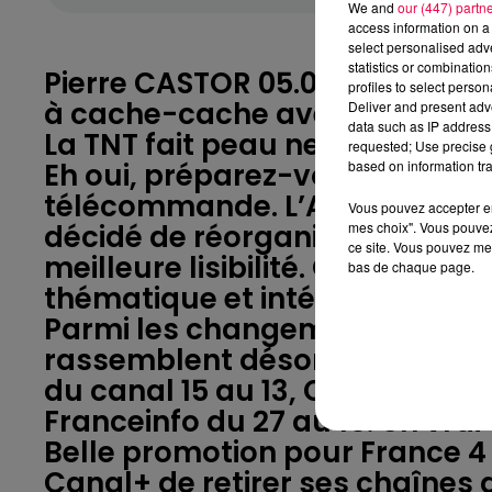
We and
our (447) partn
access information on a 
select personalised ad
statistics or combinatio
Pierre CASTOR 05.06.2025 : TN
profiles to select person
à cache-cache avec vos chaîn
Deliver and present adv
data such as IP address 
La TNT fait peau neuve à partir
requested; Use precise g
Eh oui, préparez-vous à une v
based on information tra
télécommande. L’ARCOM, notre
Vous pouvez accepter en 
décidé de réorganiser la numé
mes choix". Vous pouvez
ce site. Vous pouvez met
meilleure lisibilité. Objectif : 
bas de chaque page.
thématique et intégrer de nou
Parmi les changements notable
rassemblent désormais sur les
du canal 15 au 13, CNEWS du 16 a
Franceinfo du 27 au 16. Un vr
Belle promotion pour France 4 
Canal+ de retirer ses chaînes d