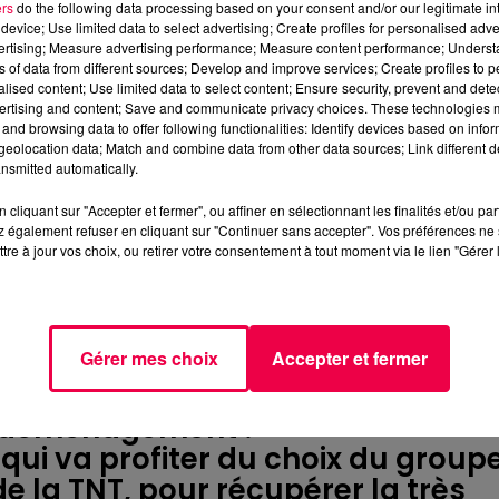
ers
do the following data processing based on your consent and/or our legitimate int
device; Use limited data to select advertising; Create profiles for personalised adver
vertising; Measure advertising performance; Measure content performance; Unders
ns of data from different sources; Develop and improve services; Create profiles to 
T : Quand votre télécommande jou
alised content; Use limited data to select content; Ensure security, prevent and detect
es préférées !”
ertising and content; Save and communicate privacy choices. These technologies
and browsing data to offer following functionalities: Identify devices based on infor
 de ce vendredi 6 juin 2025
eolocation data; Match and combine data from other data sources; Link different de
alse des chaînes sur votre
nsmitted automatically.
 gendarme de l’audiovisuel, a
cliquant sur "Accepter et fermer", ou affiner en sélectionnant les finalités et/ou pa
rotation des chaînes pour une
 également refuser en cliquant sur "Continuer sans accepter". Vos préférences ne 
tre à jour vos choix, ou retirer votre consentement à tout moment via le lien "Gérer 
regrouper les chaînes par
velles venues.
s : les chaînes d’information se
 canaux 13 à 16. BFMTV passe ains
Gérer mes choix
Accepter et fermer
u 14, LCI du 26 au 15, et
ai déménagement !
qui va profiter du choix du group
e la TNT, pour récupérer la très