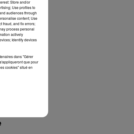
erest: Store and/or
tising; Use profiles to
tand audiences through
personalise content; Use
e
 fraud, and fix errors;
 may process personal
mation actively
vices; Identify devices
rtenaires dans "Gérer
s'appliqueront que pour
les cookies" situé en
i
e