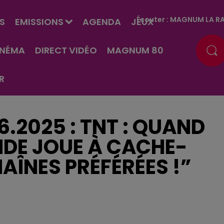
Écouter :
MAGNUM LA RA
S
EMISSIONS
AGENDA
JEUX
INÉMA
DIRECT VIDÉO
MAGNUM 80
R
6.2025 : TNT : QUAND
DE JOUE À CACHE-
ÎNES PRÉFÉRÉES !”