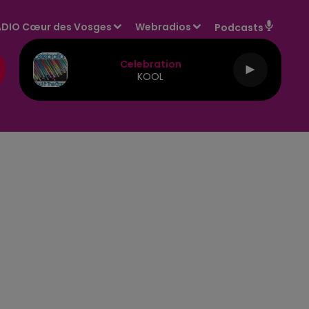
DIO Cœur des Vosges
Webradios
Podcasts
Celebration
KOOL