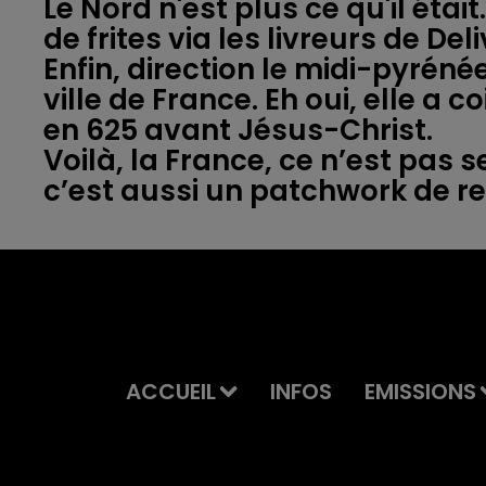
Le Nord n'est plus ce qu'il éta
de frites via les livreurs de Del
Enfin, direction le midi-pyréné
ville de France. Eh oui, elle a 
en 625 avant Jésus-Christ.
Voilà, la France, ce n’est pas 
ACCUEIL
INFOS
EMISSIONS