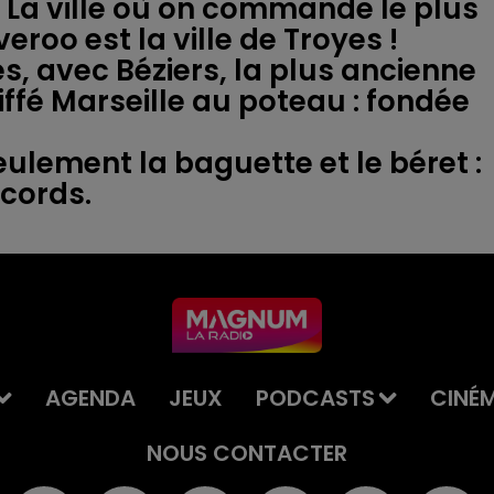
it. La ville où on commande le plus
iveroo est la ville de Troyes !
es, avec Béziers, la plus ancienne
coiffé Marseille au poteau : fondée
seulement la baguette et le béret :
AGENDA
JEUX
PODCASTS
CINÉ
NOUS CONTACTER