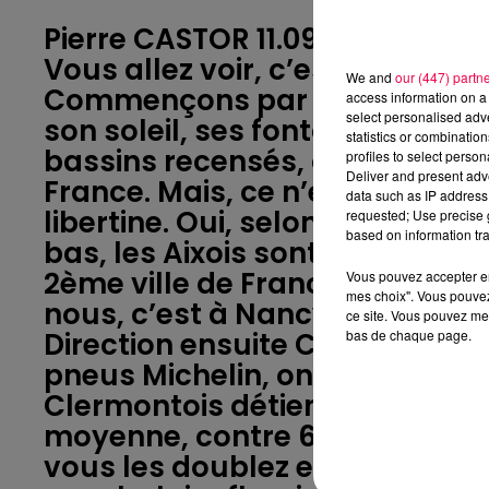
Pierre CASTOR 11.09.2025 : Le to
Vous allez voir, c’est croustilla
We and
our (447) partn
Commençons par Aix-en-Proven
access information on a 
select personalised ad
son soleil, ses fontaines et… s
statistics or combinatio
bassins recensés, c’est carré
profiles to select person
Deliver and present adv
France. Mais, ce n’est pas tout…
data such as IP address 
libertine. Oui, selon un site de
requested; Use precise g
based on information tra
bas, les Aixois sont de sacrés 
2ème ville de France la plus c
Vous pouvez accepter en 
mes choix". Vous pouvez
nous, c’est à Nancy ! Eh oui !
ce site. Vous pouvez met
Direction ensuite Clermont-Fe
bas de chaque page.
pneus Michelin, on a aussi… la
Clermontois détiennent le recor
moyenne, contre 6 pour le rest
vous les doublez en voiture, p