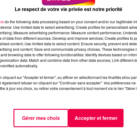
ur de France des records insolites 
Le respect de votre vie privée est notre priorité
nt !
ers
do the following data processing based on your consent and/or our legitimate int
ce. On connaît déjà la ville pou
device; Use limited data to select advertising; Create profiles for personalised adver
vertising; Measure advertising performance; Measure content performance; Unders
es piscines ! Avec plus de 6 000
ns of data from different sources; Develop and improve services; Create profiles to 
ment la capitale aquatique de
alised content; Use limited data to select content; Ensure security, prevent and detect
ertising and content; Save and communicate privacy choices. These technologies
 Aix est aussi la ville la plus
and browsing data to offer following functionalities: Identify devices based on infor
 vente d’objets coquins basé là-
eolocation data; Match and combine data from other data sources; Link different de
nsmitted automatically.
coquins. Et devinez quelle est la
oquine ? C’est du côté de chez
cliquant sur "Accepter et fermer", ou affiner en sélectionnant les finalités et/ou pa
 également refuser en cliquant sur "Continuer sans accepter". Vos préférences ne 
tre à jour vos choix, ou retirer votre consentement à tout moment via le lien "Gérer 
rrand. Là-bas, on n’a pas que des
 langue bien pendue ! Les
d des jurons : 8 par jour en
Gérer mes choix
Accepter et fermer
e des Français. Autrement dit, si
réparez-vous à enrichir votre