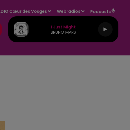
DIO Cœur des Vosges
Webradios
Podcasts
I Just Might
BRUNO MARS