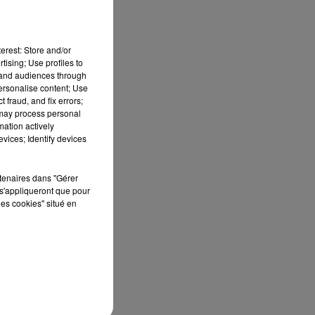
!
erest: Store and/or
r
tising; Use profiles to
tand audiences through
personalise content; Use
 fraud, and fix errors;
 may process personal
mation actively
vices; Identify devices
rtenaires dans "Gérer
s'appliqueront que pour
les cookies" situé en